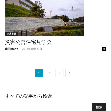
公共事業
災害公営住宅見学会
南三陸なう
-
2014年10月29日
0
1
2
3
すべての記事から検索