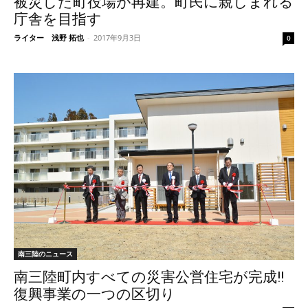
被災した町役場が再建。町民に親しまれる
庁舎を目指す
ライター 浅野 拓也
-
2017年9月3日
0
南三陸のニュース
南三陸町内すべての災害公営住宅が完成!!
復興事業の一つの区切り