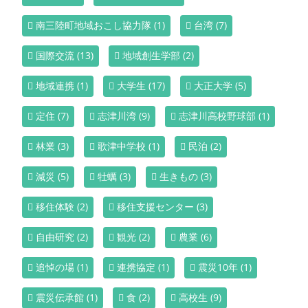
南三陸町地域おこし協力隊
(1)
台湾
(7)
国際交流
(13)
地域創生学部
(2)
地域連携
(1)
大学生
(17)
大正大学
(5)
定住
(7)
志津川湾
(9)
志津川高校野球部
(1)
林業
(3)
歌津中学校
(1)
民泊
(2)
減災
(5)
牡蠣
(3)
生きもの
(3)
移住体験
(2)
移住支援センター
(3)
自由研究
(2)
観光
(2)
農業
(6)
追悼の場
(1)
連携協定
(1)
震災10年
(1)
震災伝承館
(1)
食
(2)
高校生
(9)