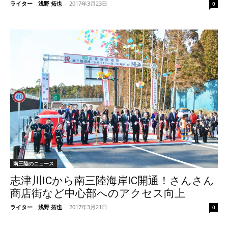
ライター 浅野 拓也
-
2017年3月23日
0
南三陸のニュース
志津川ICから南三陸海岸IC開通！さんさん
商店街など中心部へのアクセス向上
ライター 浅野 拓也
-
2017年3月21日
0