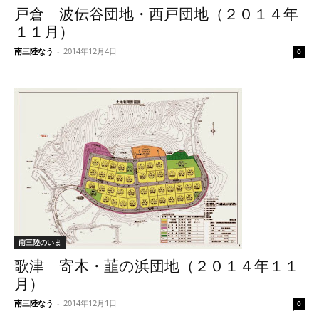
戸倉 波伝谷団地・西戸団地（２０１４年
１１月）
南三陸なう
-
2014年12月4日
0
南三陸のいま
歌津 寄木・韮の浜団地（２０１４年１１
月）
南三陸なう
-
2014年12月1日
0