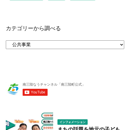
カテゴリーから調べる
カ
テ
ゴ
リ
ー
か
ら
調
べ
る
インフォメーション
まちの話題を地元の子ども