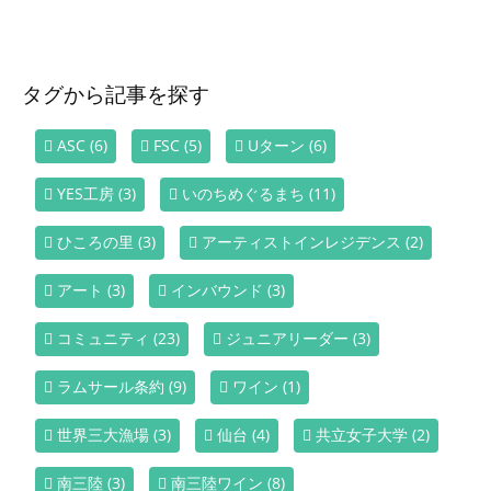
タグから記事を探す
ASC
(6)
FSC
(5)
Uターン
(6)
YES工房
(3)
いのちめぐるまち
(11)
ひころの里
(3)
アーティストインレジデンス
(2)
アート
(3)
インバウンド
(3)
コミュニティ
(23)
ジュニアリーダー
(3)
ラムサール条約
(9)
ワイン
(1)
世界三大漁場
(3)
仙台
(4)
共立女子大学
(2)
南三陸
(3)
南三陸ワイン
(8)