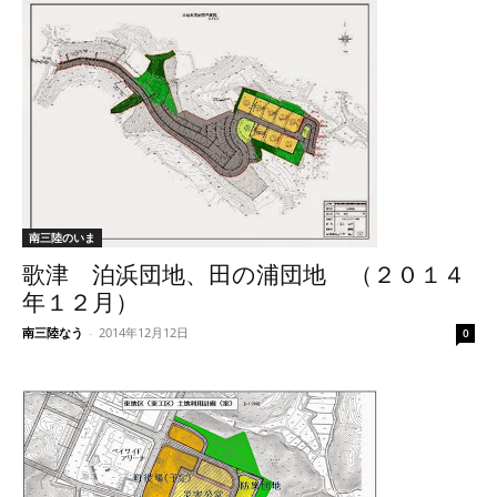
南三陸のいま
歌津 泊浜団地、田の浦団地 （２０１４
年１２月）
南三陸なう
-
2014年12月12日
0