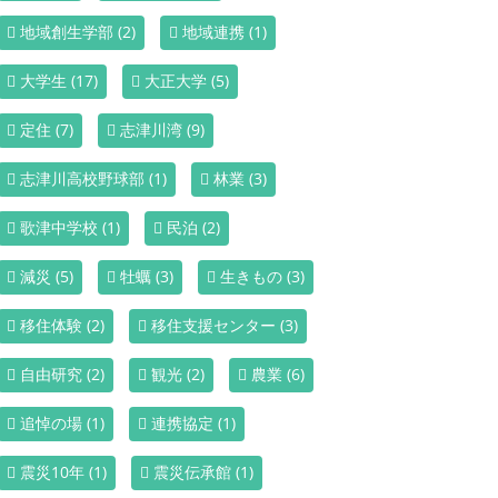
地域創生学部
(2)
地域連携
(1)
大学生
(17)
大正大学
(5)
定住
(7)
志津川湾
(9)
志津川高校野球部
(1)
林業
(3)
歌津中学校
(1)
民泊
(2)
減災
(5)
牡蠣
(3)
生きもの
(3)
移住体験
(2)
移住支援センター
(3)
自由研究
(2)
観光
(2)
農業
(6)
追悼の場
(1)
連携協定
(1)
震災10年
(1)
震災伝承館
(1)