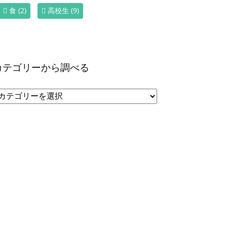
食
(2)
高校生
(9)
カテゴリーから調べる
カ
テ
ゴ
リ
ー
か
ら
調
べ
る