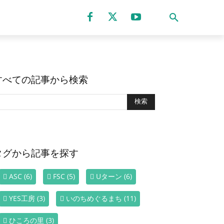
すべての記事から検索
タグから記事を探す
ASC
(6)
FSC
(5)
Uターン
(6)
YES工房
(3)
いのちめぐるまち
(11)
ひころの里
(3)