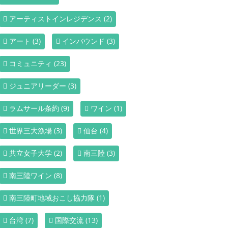
アーティストインレジデンス
(2)
アート
(3)
インバウンド
(3)
コミュニティ
(23)
ジュニアリーダー
(3)
ラムサール条約
(9)
ワイン
(1)
世界三大漁場
(3)
仙台
(4)
共立女子大学
(2)
南三陸
(3)
南三陸ワイン
(8)
南三陸町地域おこし協力隊
(1)
台湾
(7)
国際交流
(13)