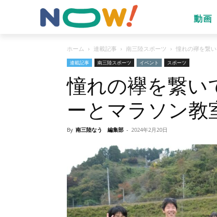
動画
ホーム
連載記事
南三陸スポーツ
憧れの襷を繋いで
連載記事
南三陸スポーツ
イベント
スポーツ
憧れの襷を繋い
ーとマラソン教
By
南三陸なう 編集部
-
2024年2月20日