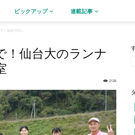
ピックアップ
連載記事
！仙台大の...
で！仙台大のランナ
室
2126