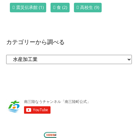
震災伝承館
(1)
食
(2)
高校生
(9)
カテゴリーから調べる
カ
テ
ゴ
リ
ー
か
ら
調
べ
る