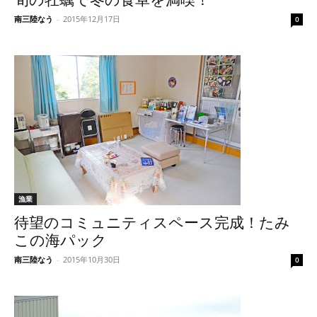
南三陸なう
-
2015年12月17日
0
漁業
待望のコミュニティスペース完成！たみ
この海パック
南三陸なう
-
2015年10月30日
0