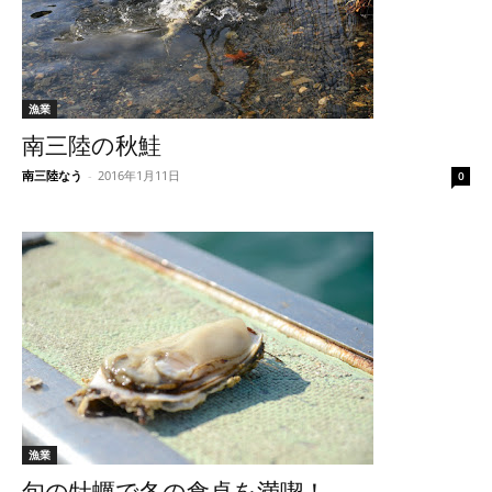
漁業
南三陸の秋鮭
南三陸なう
-
2016年1月11日
0
漁業
旬の牡蠣で冬の食卓を満喫！