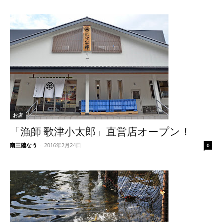
お店
「漁師 歌津小太郎」直営店オープン！
南三陸なう
-
2016年2月24日
0