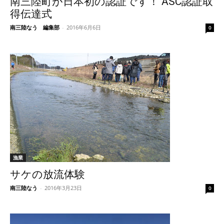
南三陸町が日本初の認証です！ ASC認証取
得伝達式
南三陸なう 編集部
-
2016年6月6日
0
漁業
サケの放流体験
南三陸なう
-
2016年3月23日
0