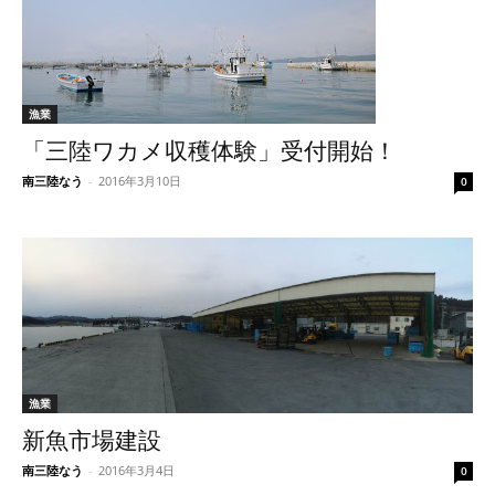
漁業
「三陸ワカメ収穫体験」受付開始！
南三陸なう
-
2016年3月10日
0
漁業
新魚市場建設
南三陸なう
-
2016年3月4日
0