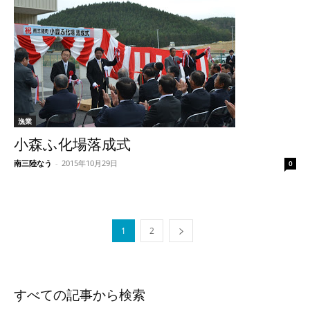
漁業
小森ふ化場落成式
南三陸なう
-
2015年10月29日
0
1
2
すべての記事から検索