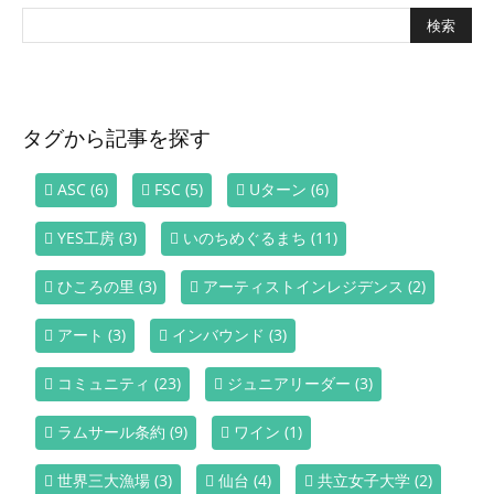
タグから記事を探す
ASC
(6)
FSC
(5)
Uターン
(6)
YES工房
(3)
いのちめぐるまち
(11)
ひころの里
(3)
アーティストインレジデンス
(2)
アート
(3)
インバウンド
(3)
コミュニティ
(23)
ジュニアリーダー
(3)
ラムサール条約
(9)
ワイン
(1)
世界三大漁場
(3)
仙台
(4)
共立女子大学
(2)