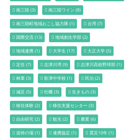
南三陸
(3)
南三陸ワイン
(8)
南三陸町地域おこし協力隊
(1)
台湾
(7)
国際交流
(13)
地域創生学部
(2)
地域連携
(1)
大学生
(17)
大正大学
(5)
定住
(7)
志津川湾
(9)
志津川高校野球部
(1)
林業
(3)
歌津中学校
(1)
民泊
(2)
減災
(5)
牡蠣
(3)
生きもの
(3)
移住体験
(2)
移住支援センター
(3)
自由研究
(2)
観光
(2)
農業
(6)
追悼の場
(1)
連携協定
(1)
震災10年
(1)