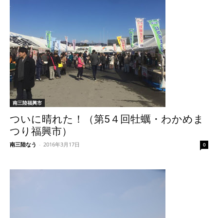
南三陸福興市
ついに晴れた！（第5４回牡蠣・わかめま
つり福興市）
南三陸なう
-
2016年3月17日
0