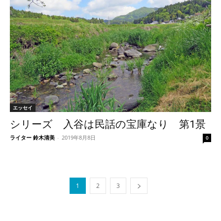
エッセイ
シリーズ 入谷は民話の宝庫なり 第1景
ライター 鈴木清美
-
2019年8月8日
0
1
2
3