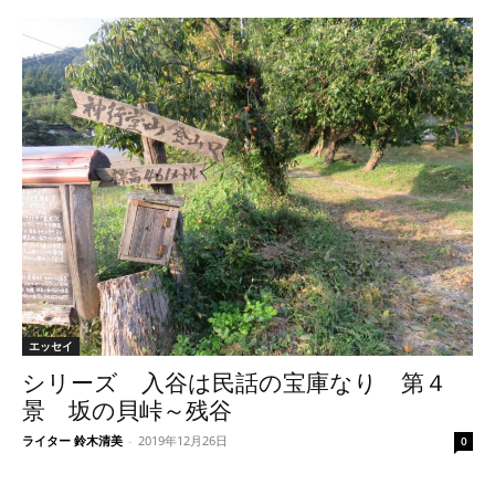
エッセイ
シリーズ 入谷は民話の宝庫なり 第４
景 坂の貝峠～残谷
ライター 鈴木清美
-
2019年12月26日
0