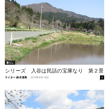
暮らし
シリーズ 入谷は民話の宝庫なり 第２景
ライター 鈴木清美
-
2019年8月14日
0