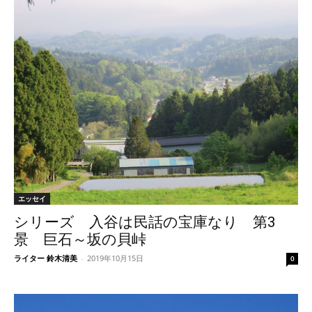
エッセイ
シリーズ 入谷は民話の宝庫なり 第3
景 巨石～坂の貝峠
ライター 鈴木清美
-
2019年10月15日
0