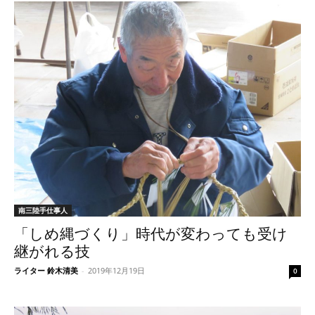
南三陸手仕事人
「しめ縄づくり」時代が変わっても受け
継がれる技
ライター 鈴木清美
-
2019年12月19日
0