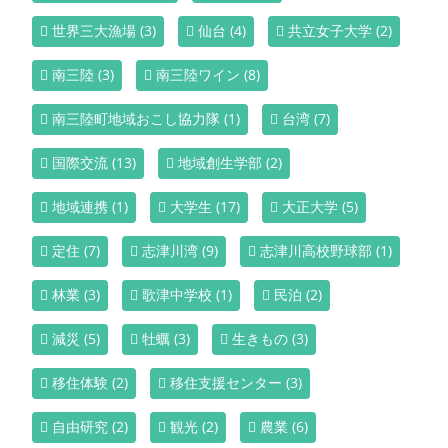
世界三大漁場
(3)
仙台
(4)
共立女子大学
(2)
南三陸
(3)
南三陸ワイン
(8)
南三陸町地域おこし協力隊
(1)
台湾
(7)
国際交流
(13)
地域創生学部
(2)
地域連携
(1)
大学生
(17)
大正大学
(5)
定住
(7)
志津川湾
(9)
志津川高校野球部
(1)
林業
(3)
歌津中学校
(1)
民泊
(2)
減災
(5)
牡蠣
(3)
生きもの
(3)
移住体験
(2)
移住支援センター
(3)
自由研究
(2)
観光
(2)
農業
(6)