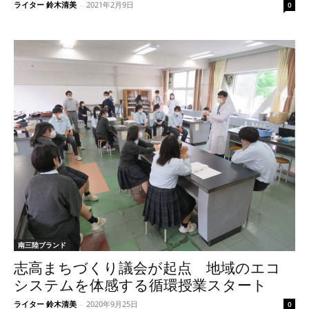
ライター 鈴木清美
-
2021年2月9日
0
南三陸ブランド
志高まちづくり議会が起点 地域のエコ
システムを体感する循環授業スタート
ライター 鈴木清美
-
2020年9月25日
0