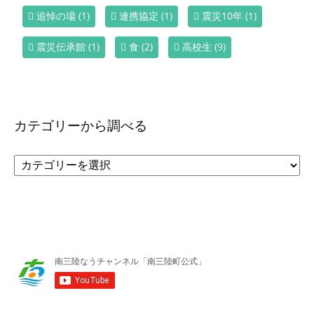
追悼の場
(1)
連携協定
(1)
震災10年
(1)
震災伝承館
(1)
食
(2)
高校生
(9)
カテゴリーから調べる
カ
テ
ゴ
リ
ー
か
ら
調
べ