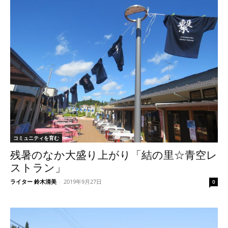
コミュニティを育む
残暑のなか大盛り上がり「結の里☆青空レ
ストラン」
ライター 鈴木清美
-
2019年9月27日
0