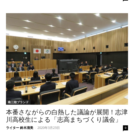
南三陸ブランド
本番さながらの白熱した議論が展開！志津
川高校生による「志高まちづくり議会」
ライター 鈴木清美
-
2020年3月23日
0