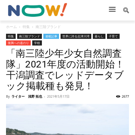
ホーム
特集
南三陸ブランド
特集
南三陸ブランド
連載記事
世界に誇る志津川湾
暮らし
子育て
復興への道のり
学校
「南三陸少年少女自然調査
隊」2021年度の活動開始！
干潟調査でレッドデータブ
ック掲載種も発見！
By
ライター 浅野 拓也
-
2021年5月17日
2677