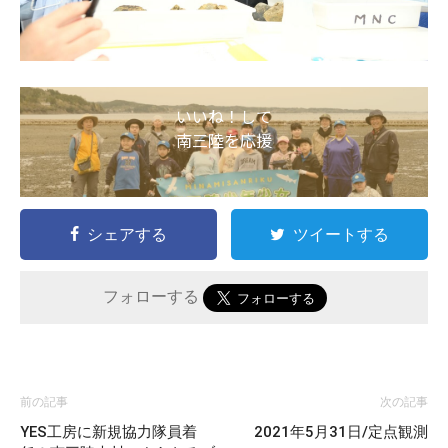
いいね！して
南三陸を応援
シェアする
ツイートする
フォローする
前の記事
次の記事
YES工房に新規協力隊員着
2021年5月31日/定点観測