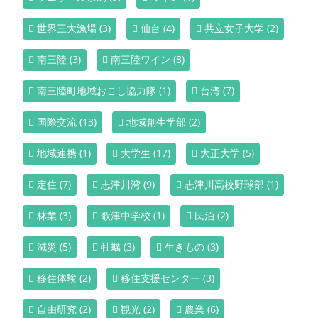
世界三大漁場
(3)
仙台
(4)
共立女子大学
(2)
南三陸
(3)
南三陸ワイン
(8)
南三陸町地域おこし協力隊
(1)
台湾
(7)
国際交流
(13)
地域創生学部
(2)
地域連携
(1)
大学生
(17)
大正大学
(5)
定住
(7)
志津川湾
(9)
志津川高校野球部
(1)
林業
(3)
歌津中学校
(1)
民泊
(2)
減災
(5)
牡蠣
(3)
生きもの
(3)
移住体験
(2)
移住支援センター
(3)
自由研究
(2)
観光
(2)
農業
(6)