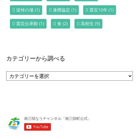
追悼の場
(1)
連携協定
(1)
震災10年
(1)
震災伝承館
(1)
食
(2)
高校生
(9)
カテゴリーから調べる
カ
テ
ゴ
リ
ー
か
ら
調
べ