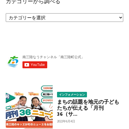
カテゴリーから調べる
カ
テ
ゴ
リ
ー
か
ら
調
べ
る
インフォメーション
まちの話題を地元の子ども
たちが伝える「月刊
36（サ...
2022年6月4日