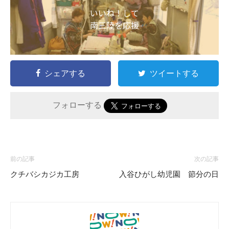
いいね！して
南三陸を応援
シェアする
ツイートする
フォローする
前の記事
次の記事
クチバシカジカ工房
入谷ひがし幼児園 節分の日