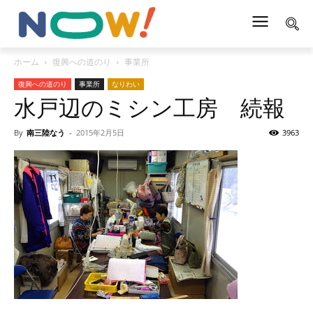
ホーム
復興への道のり
事業所
復興への道のり
事業所
なりわい
水戸辺のミシン工房 続報
By
南三陸なう
-
2015年2月5日
3963