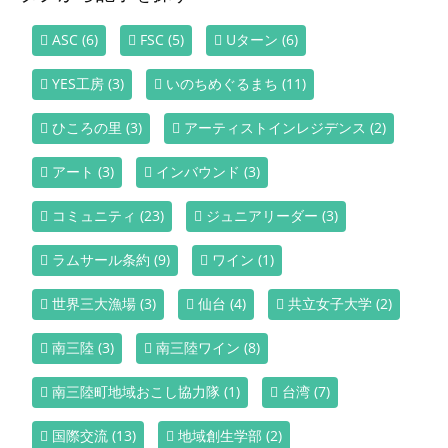
ASC
(6)
FSC
(5)
Uターン
(6)
YES工房
(3)
いのちめぐるまち
(11)
ひころの里
(3)
アーティストインレジデンス
(2)
アート
(3)
インバウンド
(3)
コミュニティ
(23)
ジュニアリーダー
(3)
ラムサール条約
(9)
ワイン
(1)
世界三大漁場
(3)
仙台
(4)
共立女子大学
(2)
南三陸
(3)
南三陸ワイン
(8)
南三陸町地域おこし協力隊
(1)
台湾
(7)
国際交流
(13)
地域創生学部
(2)