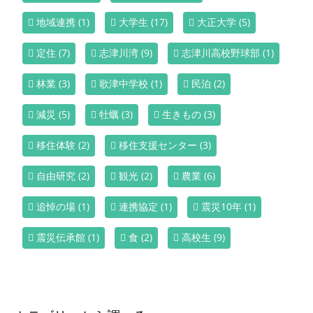
地域連携
(1)
大学生
(17)
大正大学
(5)
定住
(7)
志津川湾
(9)
志津川高校野球部
(1)
林業
(3)
歌津中学校
(1)
民泊
(2)
減災
(5)
牡蠣
(3)
生きもの
(3)
移住体験
(2)
移住支援センター
(3)
自由研究
(2)
観光
(2)
農業
(6)
追悼の場
(1)
連携協定
(1)
震災10年
(1)
震災伝承館
(1)
食
(2)
高校生
(9)