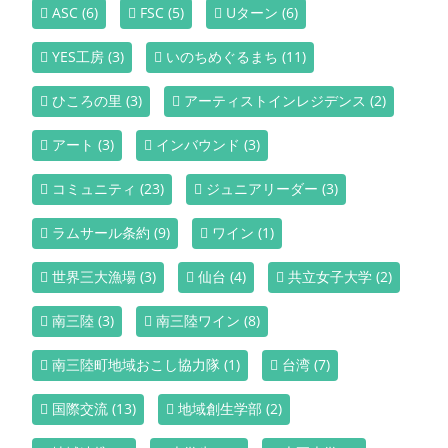
ASC
(6)
FSC
(5)
Uターン
(6)
YES工房
(3)
いのちめぐるまち
(11)
ひころの里
(3)
アーティストインレジデンス
(2)
アート
(3)
インバウンド
(3)
コミュニティ
(23)
ジュニアリーダー
(3)
ラムサール条約
(9)
ワイン
(1)
世界三大漁場
(3)
仙台
(4)
共立女子大学
(2)
南三陸
(3)
南三陸ワイン
(8)
南三陸町地域おこし協力隊
(1)
台湾
(7)
国際交流
(13)
地域創生学部
(2)