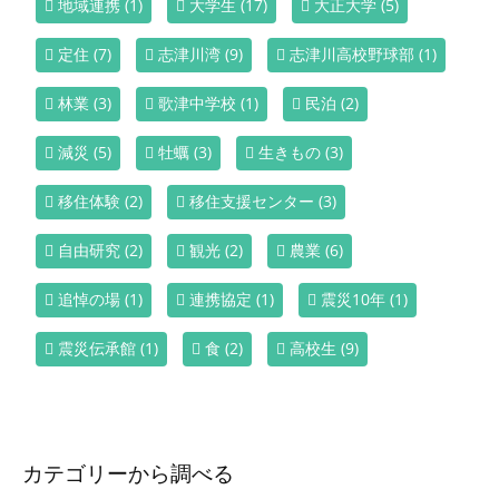
地域連携
(1)
大学生
(17)
大正大学
(5)
定住
(7)
志津川湾
(9)
志津川高校野球部
(1)
林業
(3)
歌津中学校
(1)
民泊
(2)
減災
(5)
牡蠣
(3)
生きもの
(3)
移住体験
(2)
移住支援センター
(3)
自由研究
(2)
観光
(2)
農業
(6)
追悼の場
(1)
連携協定
(1)
震災10年
(1)
震災伝承館
(1)
食
(2)
高校生
(9)
カテゴリーから調べる