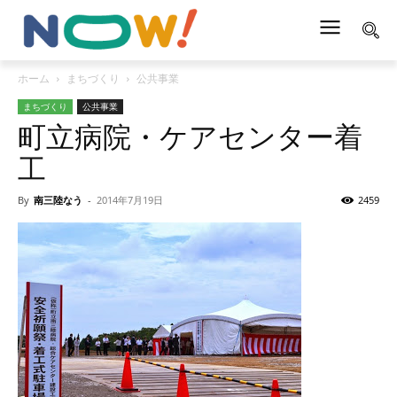
ホーム
まちづくり
公共事業
まちづくり
公共事業
町立病院・ケアセンター着
工
By
南三陸なう
-
2014年7月19日
2459