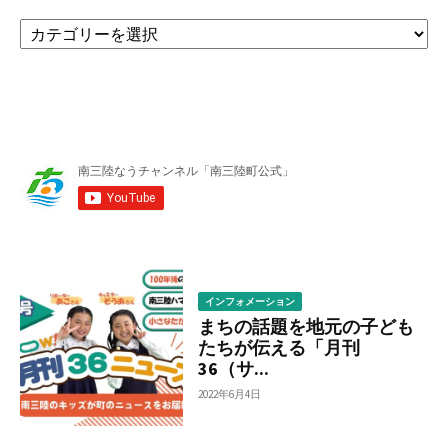
カ
テ
ゴ
リ
ー
か
ら
調
べ
る
インフォメーション
まちの話題を地元の子ども
たちが伝える「月刊
36（サ...
2022年6月4日