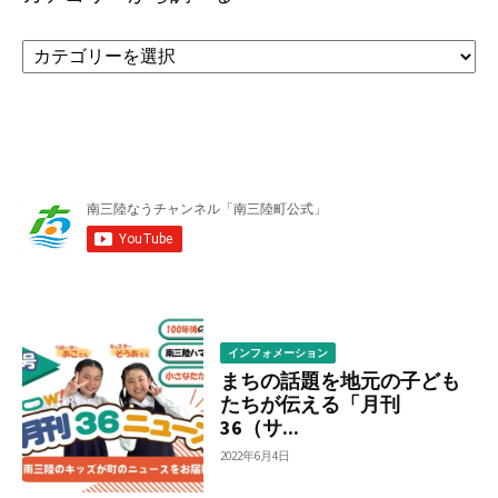
カ
テ
ゴ
リ
ー
か
ら
調
べ
る
インフォメーション
まちの話題を地元の子ども
たちが伝える「月刊
36（サ...
2022年6月4日