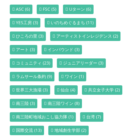
ASC
(6)
FSC
(5)
Uターン
(6)
YES工房
(3)
いのちめぐるまち
(11)
ひころの里
(3)
アーティストインレジデンス
(2)
アート
(3)
インバウンド
(3)
コミュニティ
(23)
ジュニアリーダー
(3)
ラムサール条約
(9)
ワイン
(1)
世界三大漁場
(3)
仙台
(4)
共立女子大学
(2)
南三陸
(3)
南三陸ワイン
(8)
南三陸町地域おこし協力隊
(1)
台湾
(7)
国際交流
(13)
地域創生学部
(2)