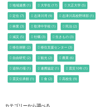
地域連携
(1)
大学生
(17)
大正大学
(5)
定住
(7)
志津川湾
(9)
志津川高校野球部
(1)
林業
(3)
歌津中学校
(1)
民泊
(2)
減災
(5)
牡蠣
(3)
生きもの
(3)
移住体験
(2)
移住支援センター
(3)
自由研究
(2)
観光
(2)
農業
(6)
追悼の場
(1)
連携協定
(1)
震災10年
(1)
震災伝承館
(1)
食
(2)
高校生
(9)
カテゴリーから調べる