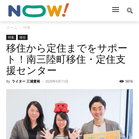
ホーム
特集
特集
移住
移住から定住までをサポー
ト！南三陸町移住・定住支
援センター
By
ライター 三浦貴裕
-
2020年6月11日
5016