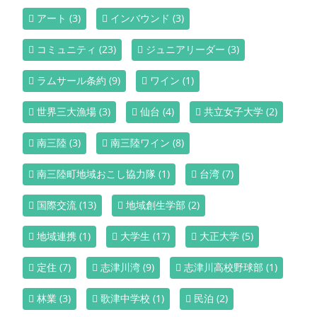
アート
(3)
インバウンド
(3)
コミュニティ
(23)
ジュニアリーダー
(3)
ラムサール条約
(9)
ワイン
(1)
世界三大漁場
(3)
仙台
(4)
共立女子大学
(2)
南三陸
(3)
南三陸ワイン
(8)
南三陸町地域おこし協力隊
(1)
台湾
(7)
国際交流
(13)
地域創生学部
(2)
地域連携
(1)
大学生
(17)
大正大学
(5)
定住
(7)
志津川湾
(9)
志津川高校野球部
(1)
林業
(3)
歌津中学校
(1)
民泊
(2)