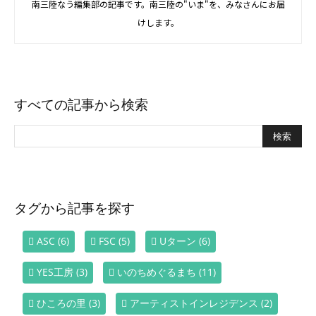
南三陸なう編集部の記事です。南三陸の"いま"を、みなさんにお届
けします。
すべての記事から検索
タグから記事を探す
ASC
(6)
FSC
(5)
Uターン
(6)
YES工房
(3)
いのちめぐるまち
(11)
ひころの里
(3)
アーティストインレジデンス
(2)