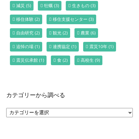
減災
(5)
牡蠣
(3)
生きもの
(3)
移住体験
(2)
移住支援センター
(3)
自由研究
(2)
観光
(2)
農業
(6)
追悼の場
(1)
連携協定
(1)
震災10年
(1)
震災伝承館
(1)
食
(2)
高校生
(9)
カテゴリーから調べる
カ
テ
ゴ
リ