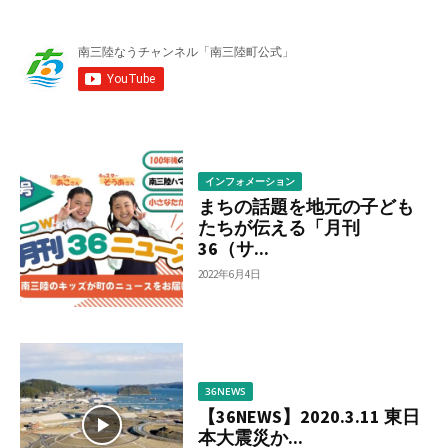
ー
か
ら
調
べ
る
インフォメーション
まちの話題を地元の子ども
たちが伝える「月刊
36（サ...
2022年6月4日
36NEWS
【36NEWS】2020.3.11 東日
本大震災か...