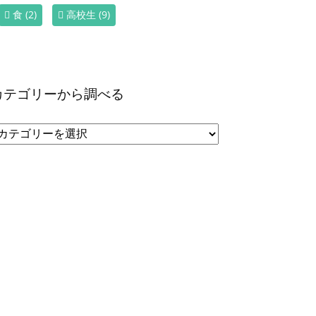
食
(2)
高校生
(9)
カテゴリーから調べる
カ
テ
ゴ
リ
ー
か
ら
調
べ
る