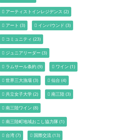
アーティストインレジデンス
(2)
アート
(3)
インバウンド
(3)
コミュニティ
(23)
ジュニアリーダー
(3)
ラムサール条約
(9)
ワイン
(1)
世界三大漁場
(3)
仙台
(4)
共立女子大学
(2)
南三陸
(3)
南三陸ワイン
(8)
南三陸町地域おこし協力隊
(1)
台湾
(7)
国際交流
(13)