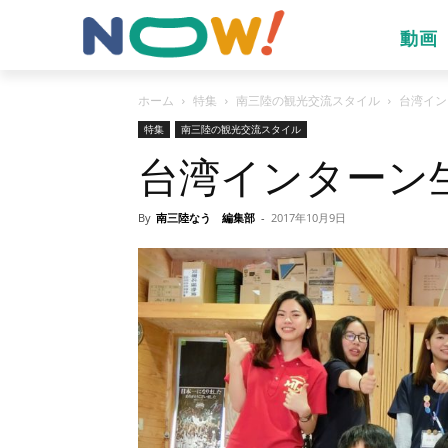
動画
ホーム
特集
南三陸の観光交流スタイル
台湾イン
特集
南三陸の観光交流スタイル
台湾インターン
By
南三陸なう 編集部
-
2017年10月9日