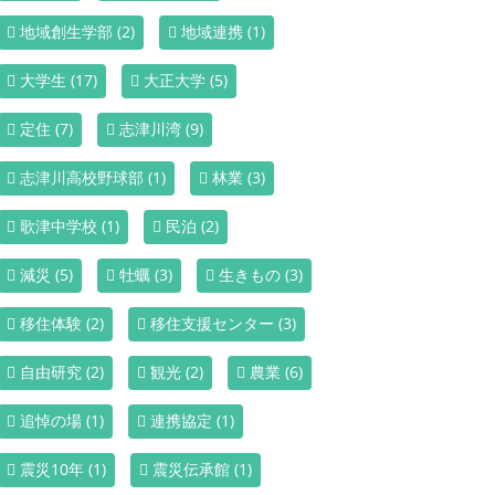
地域創生学部
(2)
地域連携
(1)
大学生
(17)
大正大学
(5)
定住
(7)
志津川湾
(9)
志津川高校野球部
(1)
林業
(3)
歌津中学校
(1)
民泊
(2)
減災
(5)
牡蠣
(3)
生きもの
(3)
移住体験
(2)
移住支援センター
(3)
自由研究
(2)
観光
(2)
農業
(6)
追悼の場
(1)
連携協定
(1)
震災10年
(1)
震災伝承館
(1)