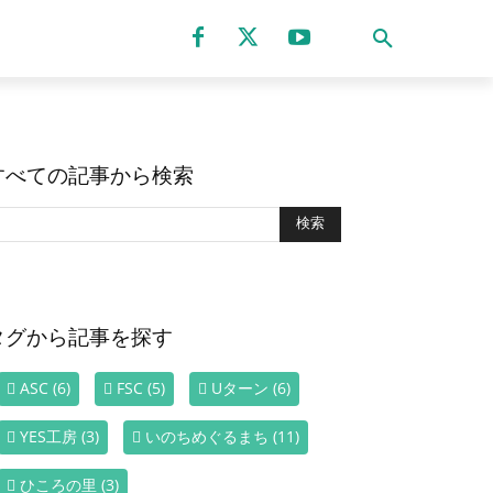
すべての記事から検索
タグから記事を探す
ASC
(6)
FSC
(5)
Uターン
(6)
YES工房
(3)
いのちめぐるまち
(11)
ひころの里
(3)