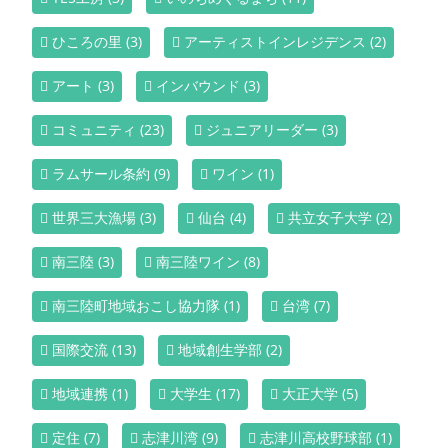
ひころの里
(3)
アーティストインレジデンス
(2)
アート
(3)
インバウンド
(3)
コミュニティ
(23)
ジュニアリーダー
(3)
ラムサール条約
(9)
ワイン
(1)
世界三大漁場
(3)
仙台
(4)
共立女子大学
(2)
南三陸
(3)
南三陸ワイン
(8)
南三陸町地域おこし協力隊
(1)
台湾
(7)
国際交流
(13)
地域創生学部
(2)
地域連携
(1)
大学生
(17)
大正大学
(5)
定住
(7)
志津川湾
(9)
志津川高校野球部
(1)