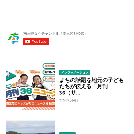
ゴ
リ
ー
か
ら
調
べ
る
インフォメーション
まちの話題を地元の子ども
たちが伝える「月刊
36（サ...
2022年6月4日