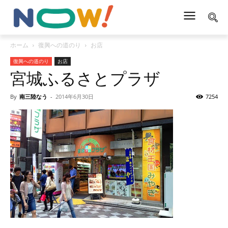
ホーム
復興への道のり
お店
復興への道のり
お店
宮城ふるさとプラザ
By
南三陸なう
-
2014年6月30日
7254