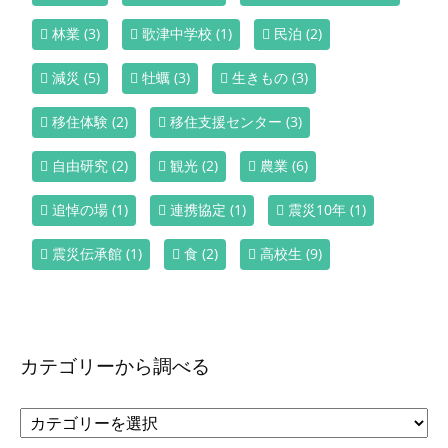
林業
(3)
歌津中学校
(1)
民泊
(2)
減災
(5)
牡蠣
(3)
生きもの
(3)
移住体験
(2)
移住支援センター
(3)
自由研究
(2)
観光
(2)
農業
(6)
追悼の場
(1)
連携協定
(1)
震災10年
(1)
震災伝承館
(1)
食
(2)
高校生
(9)
カテゴリーから調べる
カ
テ