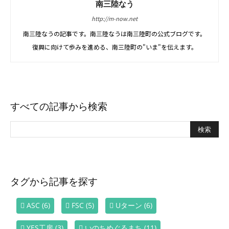
南三陸なう
http://m-now.net
南三陸なうの記事です。南三陸なうは南三陸町の公式ブログです。
復興に向けて歩みを進める、南三陸町の"いま"を伝えます。
すべての記事から検索
タグから記事を探す
ASC
(6)
FSC
(5)
Uターン
(6)
YES工房
(3)
いのちめぐるまち
(11)