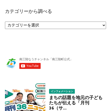
カテゴリーから調べる
カ
テ
ゴ
リ
ー
か
ら
調
べ
る
インフォメーション
まちの話題を地元の子ども
たちが伝える「月刊
36（サ...