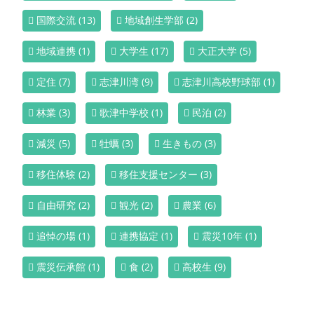
国際交流
(13)
地域創生学部
(2)
地域連携
(1)
大学生
(17)
大正大学
(5)
定住
(7)
志津川湾
(9)
志津川高校野球部
(1)
林業
(3)
歌津中学校
(1)
民泊
(2)
減災
(5)
牡蠣
(3)
生きもの
(3)
移住体験
(2)
移住支援センター
(3)
自由研究
(2)
観光
(2)
農業
(6)
追悼の場
(1)
連携協定
(1)
震災10年
(1)
震災伝承館
(1)
食
(2)
高校生
(9)