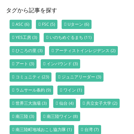
タグから記事を探す
ASC
(6)
FSC
(5)
Uターン
(6)
YES工房
(3)
いのちめぐるまち
(11)
ひころの里
(3)
アーティストインレジデンス
(2)
アート
(3)
インバウンド
(3)
コミュニティ
(23)
ジュニアリーダー
(3)
ラムサール条約
(9)
ワイン
(1)
世界三大漁場
(3)
仙台
(4)
共立女子大学
(2)
南三陸
(3)
南三陸ワイン
(8)
南三陸町地域おこし協力隊
(1)
台湾
(7)