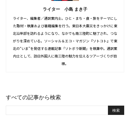
ライター 小島 まき子
ライター、編集者／通訳案内士。ひと・まち・食・旅をテーマにし
た取材・執筆および書籍編集を行う。東日本大震災をきっかけに東
北沿岸部を訪れるようになり、なかでも南三陸町に魅了され、つな
がりを深めている。ソーシャル＆エコ・マガジン『ソトコト』で東
北の“いま”を発信する連載記事「ソトボラ新聞」を執筆中。通訳案
内士として、訪日外国人に南三陸の魅力を伝えるツアーづくりが目
標。
すべての記事から検索