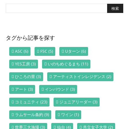
タグから記事を探す
ASC
(6)
FSC
(5)
Uターン
(6)
YES工房
(3)
いのちめぐるまち
(11)
ひころの里
(3)
アーティストインレジデンス
(2)
アート
(3)
インバウンド
(3)
コミュニティ
(23)
ジュニアリーダー
(3)
ラムサール条約
(9)
ワイン
(1)
世界三大漁場
(3)
仙台
(4)
共立女子大学
(2)