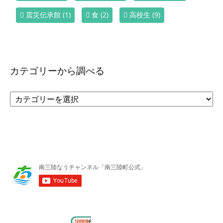
震災伝承館
(1)
食
(2)
高校生
(9)
カテゴリーから調べる
カ
テ
ゴ
リ
ー
か
ら
調
べ
る