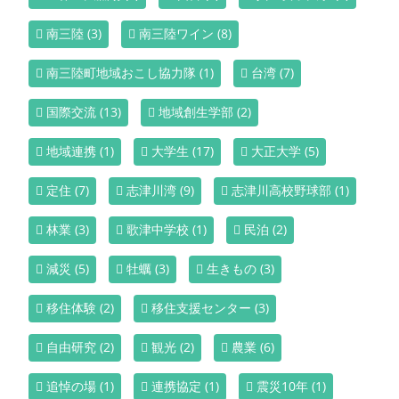
南三陸
(3)
南三陸ワイン
(8)
南三陸町地域おこし協力隊
(1)
台湾
(7)
国際交流
(13)
地域創生学部
(2)
地域連携
(1)
大学生
(17)
大正大学
(5)
定住
(7)
志津川湾
(9)
志津川高校野球部
(1)
林業
(3)
歌津中学校
(1)
民泊
(2)
減災
(5)
牡蠣
(3)
生きもの
(3)
移住体験
(2)
移住支援センター
(3)
自由研究
(2)
観光
(2)
農業
(6)
追悼の場
(1)
連携協定
(1)
震災10年
(1)