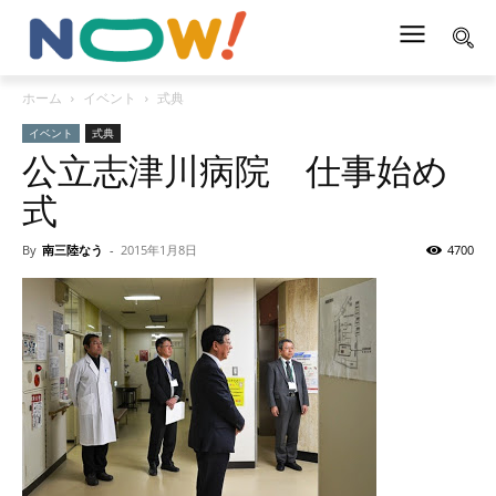
ホーム
イベント
式典
イベント
式典
公立志津川病院 仕事始め
式
By
南三陸なう
-
2015年1月8日
4700