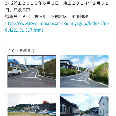
造成着工２０１３年６月６日、竣工２０１４年１月３１
日、戸数６戸
復興見える化 志津川 平磯地区 平磯団地
http://www.town.minamisanriku.miyagi.jp/index.cfm/
6,4221,81,317,html
２０１５年６月