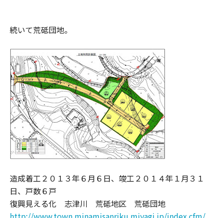
続いて荒砥団地。
造成着工２０１３年６月６日、竣工２０１４年１月３１
日、戸数６戸
復興見える化 志津川 荒砥地区 荒砥団地
http://www.town.minamisanriku.miyagi.jp/index.cfm/