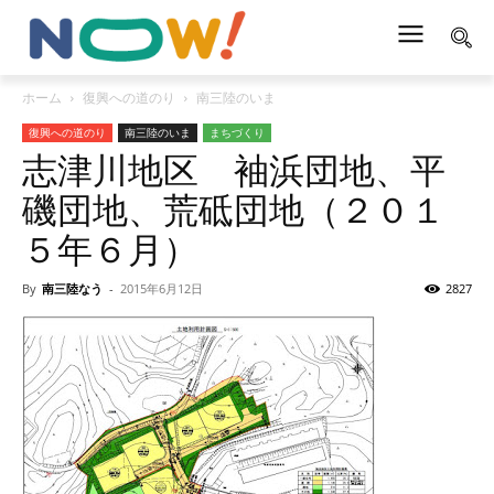
ホーム
復興への道のり
南三陸のいま
復興への道のり
南三陸のいま
まちづくり
志津川地区 袖浜団地、平
磯団地、荒砥団地（２０１
５年６月）
By
南三陸なう
-
2015年6月12日
2827