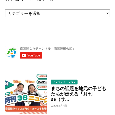
カ
テ
ゴ
リ
ー
か
ら
調
べ
る
インフォメーション
まちの話題を地元の子ども
たちが伝える「月刊
36（サ...
2022年6月4日