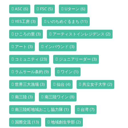
ASC
(6)
FSC
(5)
Uターン
(6)
YES工房
(3)
いのちめぐるまち
(11)
ひころの里
(3)
アーティストインレジデンス
(2)
アート
(3)
インバウンド
(3)
コミュニティ
(23)
ジュニアリーダー
(3)
ラムサール条約
(9)
ワイン
(1)
世界三大漁場
(3)
仙台
(4)
共立女子大学
(2)
南三陸
(3)
南三陸ワイン
(8)
南三陸町地域おこし協力隊
(1)
台湾
(7)
国際交流
(13)
地域創生学部
(2)