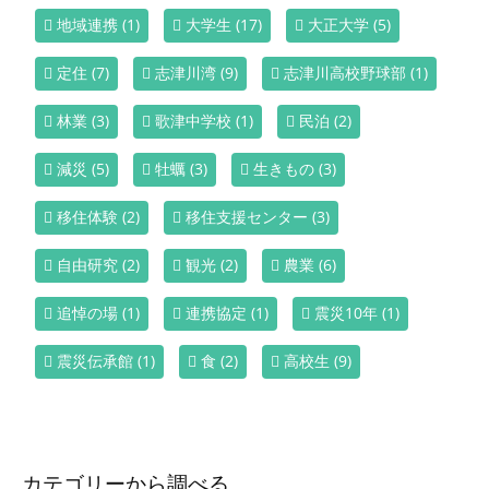
地域連携
(1)
大学生
(17)
大正大学
(5)
定住
(7)
志津川湾
(9)
志津川高校野球部
(1)
林業
(3)
歌津中学校
(1)
民泊
(2)
減災
(5)
牡蠣
(3)
生きもの
(3)
移住体験
(2)
移住支援センター
(3)
自由研究
(2)
観光
(2)
農業
(6)
追悼の場
(1)
連携協定
(1)
震災10年
(1)
震災伝承館
(1)
食
(2)
高校生
(9)
カテゴリーから調べる