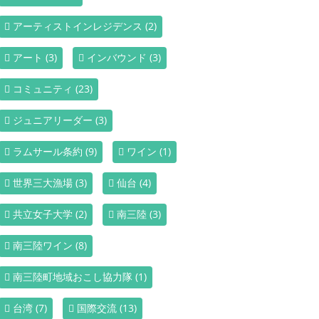
アーティストインレジデンス
(2)
アート
(3)
インバウンド
(3)
コミュニティ
(23)
ジュニアリーダー
(3)
ラムサール条約
(9)
ワイン
(1)
世界三大漁場
(3)
仙台
(4)
共立女子大学
(2)
南三陸
(3)
南三陸ワイン
(8)
南三陸町地域おこし協力隊
(1)
台湾
(7)
国際交流
(13)