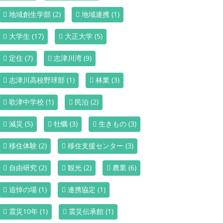
地域創生学部
(2)
地域連携
(1)
大学生
(17)
大正大学
(5)
定住
(7)
志津川湾
(9)
志津川高校野球部
(1)
林業
(3)
歌津中学校
(1)
民泊
(2)
減災
(5)
牡蠣
(3)
生きもの
(3)
移住体験
(2)
移住支援センター
(3)
自由研究
(2)
観光
(2)
農業
(6)
追悼の場
(1)
連携協定
(1)
震災10年
(1)
震災伝承館
(1)