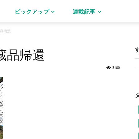
ピックアップ
連載記事
品帰還
蔵品帰還
3100