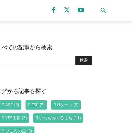
すべての記事から検索
タグから記事を探す
ASC
(6)
FSC
(5)
Uターン
(6)
YES工房
(3)
いのちめぐるまち
(11)
ひころの里
(3)