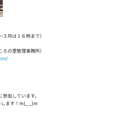
～３月は１６時まで）
ころの里管理事務所）
oro/
に参加しています。
ます！m(_ _)m