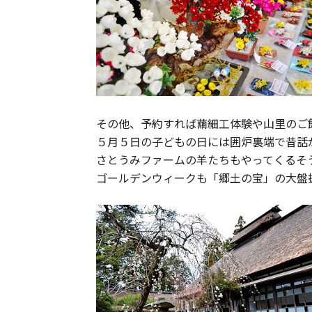
その他、予約すれば繭細工体験や山里のご
５月５日の子どもの日には囲炉裏端で昔話
さとうみファームの羊たちもやってくるそ
ゴールデンウィークも「郷土の宝」の大盤