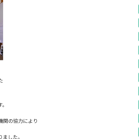
た
す。
機関の協力により
りました。