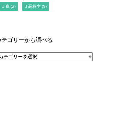
食
(2)
高校生
(9)
カテゴリーから調べる
カ
テ
ゴ
リ
ー
か
ら
調
べ
る