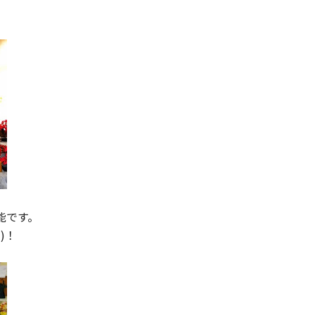
能です。
)！