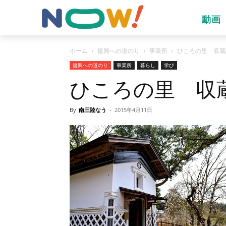
動画
ホーム
復興への道のり
事業所
ひころの里 収蔵
復興への道のり
事業所
暮らし
学び
ひころの里 収
By
南三陸なう
-
2015年4月11日