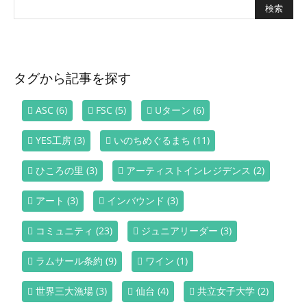
タグから記事を探す
ASC
(6)
FSC
(5)
Uターン
(6)
YES工房
(3)
いのちめぐるまち
(11)
ひころの里
(3)
アーティストインレジデンス
(2)
アート
(3)
インバウンド
(3)
コミュニティ
(23)
ジュニアリーダー
(3)
ラムサール条約
(9)
ワイン
(1)
世界三大漁場
(3)
仙台
(4)
共立女子大学
(2)