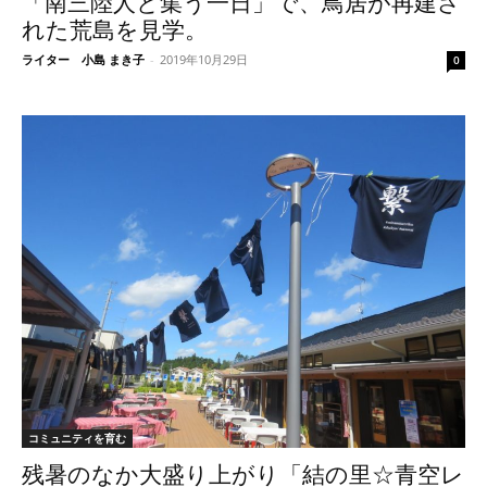
「南三陸人と集う一日」で、鳥居が再建さ
れた荒島を見学。
ライター 小島 まき子
-
2019年10月29日
0
コミュニティを育む
残暑のなか大盛り上がり「結の里☆青空レ