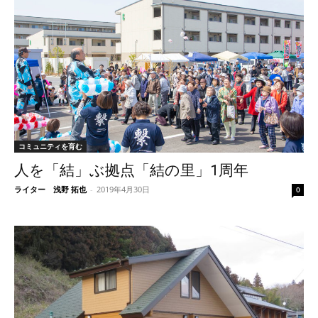
コミュニティを育む
人を「結」ぶ拠点「結の里」1周年
ライター 浅野 拓也
-
2019年4月30日
0