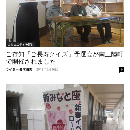
コミュニティを育む
ご存知『ご長寿クイズ』予選会が南三陸町
で開催されました
ライター 鈴木清美
-
2019年3月16日
0