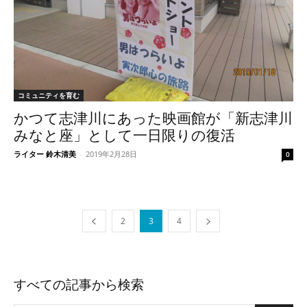
コミュニティを育む
かつて志津川にあった映画館が「新志津川
みなと座」として一日限りの復活
ライター 鈴木清美
-
2019年2月28日
0
2
3
4
すべての記事から検索