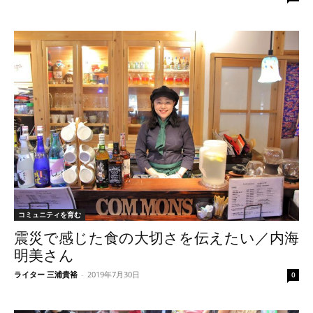
コミュニティを育む
震災で感じた食の大切さを伝えたい／内海
明美さん
ライター 三浦貴裕
-
2019年7月30日
0