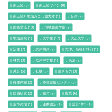
南三陸
(3)
南三陸ワイン
(8)
南三陸町地域おこし協力隊
(1)
台湾
(7)
国際交流
(13)
地域創生学部
(2)
地域連携
(1)
大学生
(17)
大正大学
(5)
定住
(7)
志津川湾
(9)
志津川高校野球部
(1)
林業
(3)
歌津中学校
(1)
民泊
(2)
減災
(5)
牡蠣
(3)
生きもの
(3)
移住体験
(2)
移住支援センター
(3)
自由研究
(2)
観光
(2)
農業
(6)
追悼の場
(1)
連携協定
(1)
震災10年
(1)