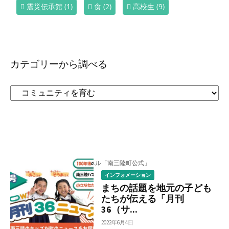
震災伝承館
(1)
食
(2)
高校生
(9)
カテゴリーから調べる
カ
テ
ゴ
リ
ー
か
ら
インフォメーション
調
まちの話題を地元の子ども
べ
たちが伝える「月刊
る
36（サ...
2022年6月4日