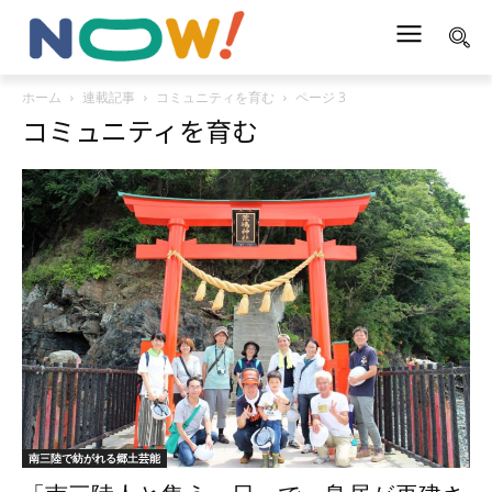
ホーム
連載記事
コミュニティを育む
ページ 3
コミュニティを育む
南三陸で紡がれる郷土芸能