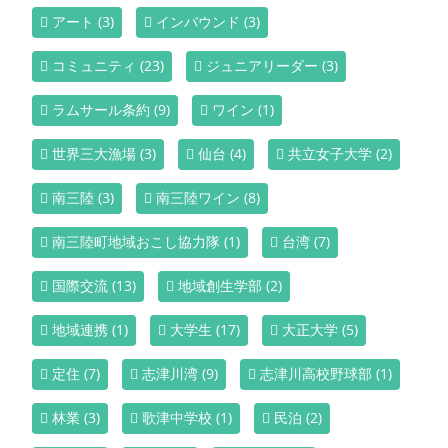
アート
(3)
インバウンド
(3)
コミュニティ
(23)
ジュニアリーダー
(3)
ラムサール条約
(9)
ワイン
(1)
世界三大漁場
(3)
仙台
(4)
共立女子大学
(2)
南三陸
(3)
南三陸ワイン
(8)
南三陸町地域おこし協力隊
(1)
台湾
(7)
国際交流
(13)
地域創生学部
(2)
地域連携
(1)
大学生
(17)
大正大学
(5)
定住
(7)
志津川湾
(9)
志津川高校野球部
(1)
林業
(3)
歌津中学校
(1)
民泊
(2)