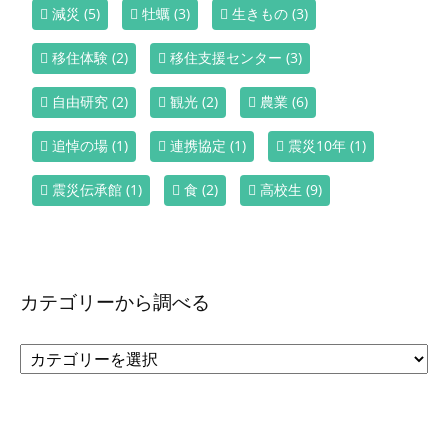
減災
(5)
牡蠣
(3)
生きもの
(3)
移住体験
(2)
移住支援センター
(3)
自由研究
(2)
観光
(2)
農業
(6)
追悼の場
(1)
連携協定
(1)
震災10年
(1)
震災伝承館
(1)
食
(2)
高校生
(9)
カテゴリーから調べる
カ
テ
ゴ
リ
ー