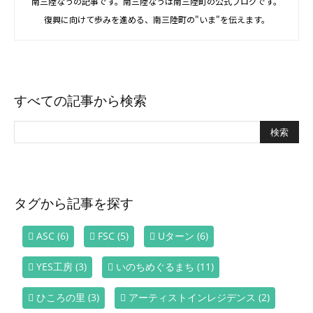
南三陸なうの記事です。南三陸なうは南三陸町の公式ブログです。
復興に向けて歩みを進める、南三陸町の"いま"を伝えます。
すべての記事から検索
タグから記事を探す
ASC
(6)
FSC
(5)
Uターン
(6)
YES工房
(3)
いのちめぐるまち
(11)
ひころの里
(3)
アーティストインレジデンス
(2)