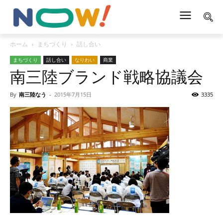
ホーム
まちづくり
話し合い
まちづくり
話し合い
なりわい
商業
南三陸ブランド戦略協議会
By
南三陸なう
-
2015年7月15日
3335