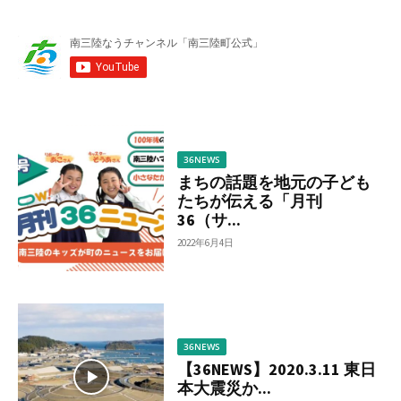
か
ら
調
べ
る
36NEWS
まちの話題を地元の子ども
たちが伝える「月刊
36（サ...
2022年6月4日
36NEWS
【36NEWS】2020.3.11 東日
本大震災か...