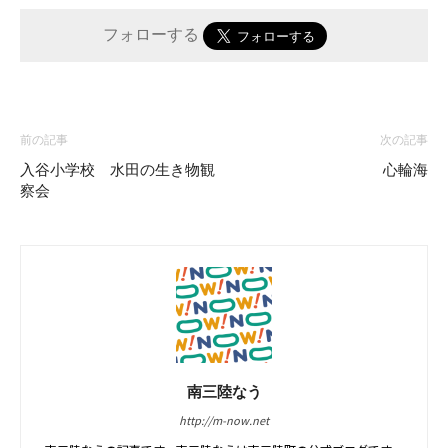
フォローする
前の記事
次の記事
入谷小学校 水田の生き物観
心輪海
察会
南三陸なう
http://m-now.net