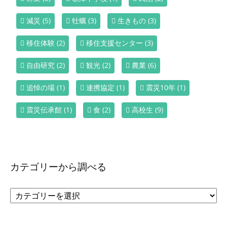
減災
(5)
牡蠣
(3)
生きもの
(3)
移住体験
(2)
移住支援センター
(3)
自由研究
(2)
観光
(2)
農業
(6)
追悼の場
(1)
連携協定
(1)
震災10年
(1)
震災伝承館
(1)
食
(2)
高校生
(9)
カテゴリーから調べる
カ
テ
ゴ