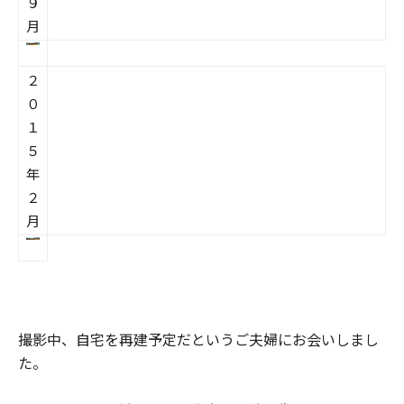
９
月
２
０
１
５
年
２
月
撮影中、自宅を再建予定だというご夫婦にお会いしまし
た。