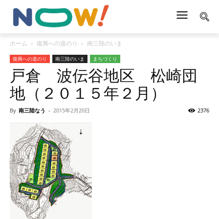
ホーム
復興への道のり
南三陸のいま
復興への道のり
南三陸のいま
まちづくり
戸倉 波伝谷地区 松崎団
地（２０１５年２月）
By
南三陸なう
-
2015年2月20日
2376