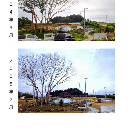
１
４
年
９
月
２
０
１
５
年
２
月