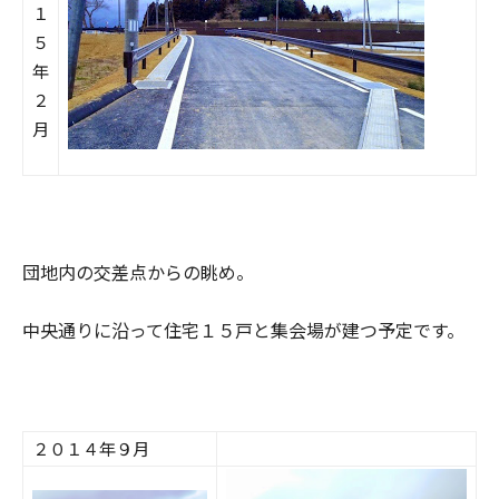
１
５
年
２
月
団地内の交差点からの眺め。
中央通りに沿って住宅１５戸と集会場が建つ予定です。
２０１４年９月