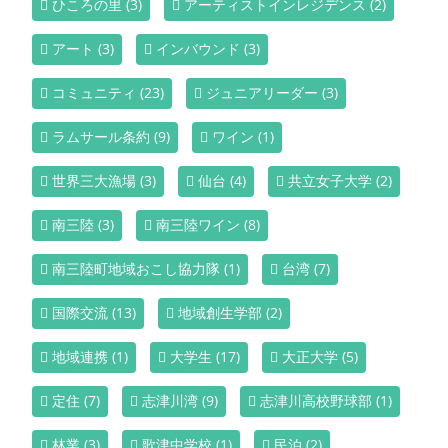
ひころの里
(3)
アーティストインレジデンス
(2)
アート
(3)
インバウンド
(3)
コミュニティ
(23)
ジュニアリーダー
(3)
ラムサール条約
(9)
ワイン
(1)
世界三大漁場
(3)
仙台
(4)
共立女子大学
(2)
南三陸
(3)
南三陸ワイン
(8)
南三陸町地域おこし協力隊
(1)
台湾
(7)
国際交流
(13)
地域創生学部
(2)
地域連携
(1)
大学生
(17)
大正大学
(5)
定住
(7)
志津川湾
(9)
志津川高校野球部
(1)
林業
(3)
歌津中学校
(1)
民泊
(2)