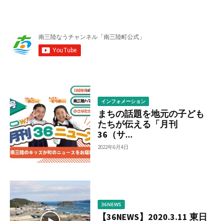
リ
ー
か
ら
調
べ
る
インフォメーション
まちの話題を地元の子ども
たちが伝える「月刊
36（サ...
2022年6月4日
36NEWS
【36NEWS】2020.3.11 東日