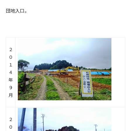
団地入口。
２
０
１
４
年
９
月
２
０