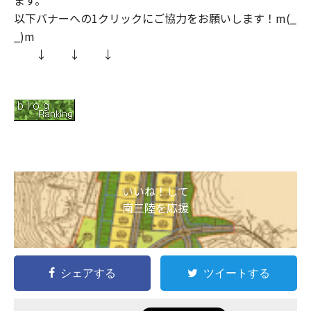
以下バナーへの1クリックにご協力をお願いします！m(_
_)m
↓ ↓ ↓
いいね！して
南三陸を応援
シェアする
ツイートする