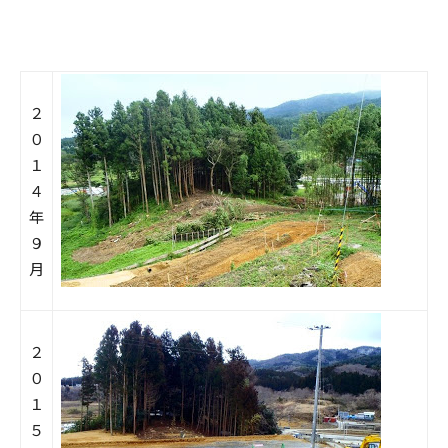
２
０
１
４
年
９
月
２
０
１
５