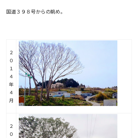
国道３９８号からの眺め。
２
０
１
４
年
４
月
２
０