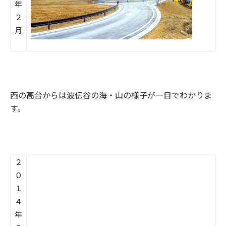
年
２
月
西の高台からは波伝谷の海・山の様子が一目でわかりま
す。
２
０
１
４
年