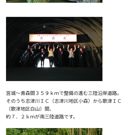
宮城～青森間３５９ｋｍで整備の進む三陸沿岸道路。
そのうち志津川ＩＣ（志津川地区小森）から歌津ＩＣ
（歌津地区白山）間、
約７．２ｋｍが南三陸道路です。