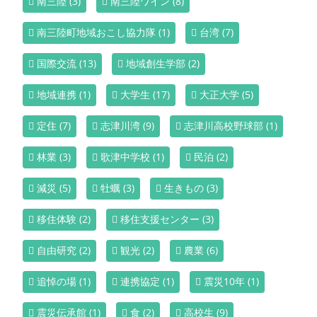
南三陸
(3)
南三陸ワイン
(8)
南三陸町地域おこし協力隊
(1)
台湾
(7)
国際交流
(13)
地域創生学部
(2)
地域連携
(1)
大学生
(17)
大正大学
(5)
定住
(7)
志津川湾
(9)
志津川高校野球部
(1)
林業
(3)
歌津中学校
(1)
民泊
(2)
減災
(5)
牡蠣
(3)
生きもの
(3)
移住体験
(2)
移住支援センター
(3)
自由研究
(2)
観光
(2)
農業
(6)
追悼の場
(1)
連携協定
(1)
震災10年
(1)
震災伝承館
(1)
食
(2)
高校生
(9)