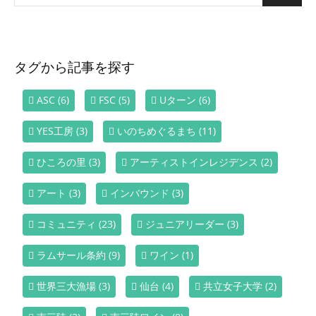
タグから記事を探す
ASC
(6)
FSC
(5)
Uターン
(6)
YES工房
(3)
いのちめぐるまち
(11)
ひころの里
(3)
アーティストインレジデンス
(2)
アート
(3)
インバウンド
(3)
コミュニティ
(23)
ジュニアリーダー
(3)
ラムサール条約
(9)
ワイン
(1)
世界三大漁場
(3)
仙台
(4)
共立女子大学
(2)