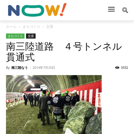
ホーム
まちづくり
交通
まちづくり
交通
南三陸道路 ４号トンネル
貫通式
By
南三陸なう
-
2014年7月25日
3332