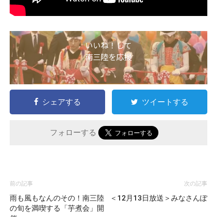
いいね！して
南三陸を応援
シェアする
ツイートする
フォローする
前の記事
次の記事
雨も風もなんのその！南三陸
＜12月13日放送＞みなさんぽ
の旬を満喫する「芋煮会」開