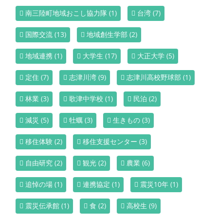
南三陸町地域おこし協力隊
(1)
台湾
(7)
国際交流
(13)
地域創生学部
(2)
地域連携
(1)
大学生
(17)
大正大学
(5)
定住
(7)
志津川湾
(9)
志津川高校野球部
(1)
林業
(3)
歌津中学校
(1)
民泊
(2)
減災
(5)
牡蠣
(3)
生きもの
(3)
移住体験
(2)
移住支援センター
(3)
自由研究
(2)
観光
(2)
農業
(6)
追悼の場
(1)
連携協定
(1)
震災10年
(1)
震災伝承館
(1)
食
(2)
高校生
(9)