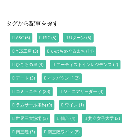
タグから記事を探す
ASC
(6)
FSC
(5)
Uターン
(6)
YES工房
(3)
いのちめぐるまち
(11)
ひころの里
(3)
アーティストインレジデンス
(2)
アート
(3)
インバウンド
(3)
コミュニティ
(23)
ジュニアリーダー
(3)
ラムサール条約
(9)
ワイン
(1)
世界三大漁場
(3)
仙台
(4)
共立女子大学
(2)
南三陸
(3)
南三陸ワイン
(8)