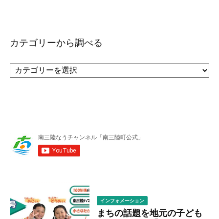
カテゴリーから調べる
カ
テ
ゴ
リ
ー
か
ら
調
べ
る
インフォメーション
まちの話題を地元の子ども