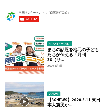
ー
か
ら
調
べ
る
インフォメーション
まちの話題を地元の子ども
たちが伝える「月刊
36（サ...
2022年6月4日
36NEWS
【36NEWS】2020.3.11 東日
本大震災か...