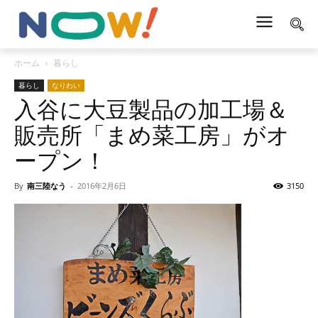
ホーム
暮らし
暮らし
なりわい
入谷に大豆製品の加工場＆
販売所「まめ菜工房」がオ
ープン！
By
南三陸なう
-
2016年2月6日
3150