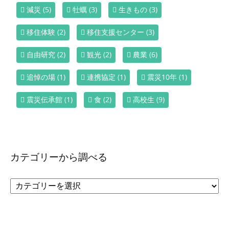
減災
(5)
牡蠣
(3)
生きもの
(3)
移住体験
(2)
移住支援センター
(3)
自由研究
(2)
観光
(2)
農業
(6)
追悼の場
(1)
連携協定
(1)
震災10年
(1)
震災伝承館
(1)
食
(2)
高校生
(9)
カテゴリーから調べる
カ
テ
ゴ
リ