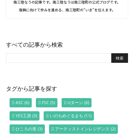
南三陸なうの記事です。南三陸なうは南三陸町の公式ブログです。
復興に向けて歩みを進める、南三陸町の"いま"を伝えます。
すべての記事から検索
タグから記事を探す
ASC
(6)
FSC
(5)
Uターン
(6)
YES工房
(3)
いのちめぐるまち
(11)
ひころの里
(3)
アーティストインレジデンス
(2)