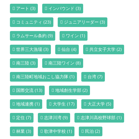
アート
(3)
インバウンド
(3)
コミュニティ
(23)
ジュニアリーダー
(3)
ラムサール条約
(9)
ワイン
(1)
世界三大漁場
(3)
仙台
(4)
共立女子大学
(2)
南三陸
(3)
南三陸ワイン
(8)
南三陸町地域おこし協力隊
(1)
台湾
(7)
国際交流
(13)
地域創生学部
(2)
地域連携
(1)
大学生
(17)
大正大学
(5)
定住
(7)
志津川湾
(9)
志津川高校野球部
(1)
林業
(3)
歌津中学校
(1)
民泊
(2)