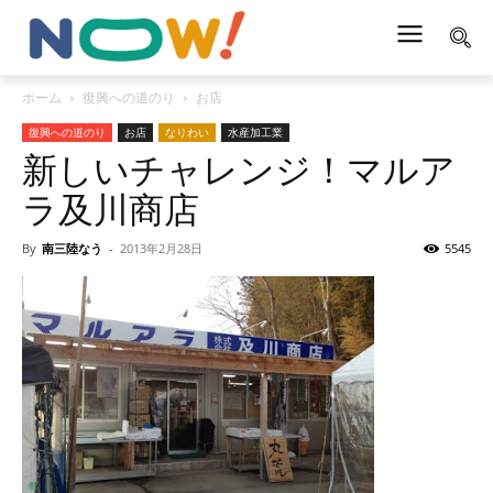
ホーム
復興への道のり
お店
復興への道のり
お店
なりわい
水産加工業
新しいチャレンジ！マルア
ラ及川商店
By
南三陸なう
-
2013年2月28日
5545