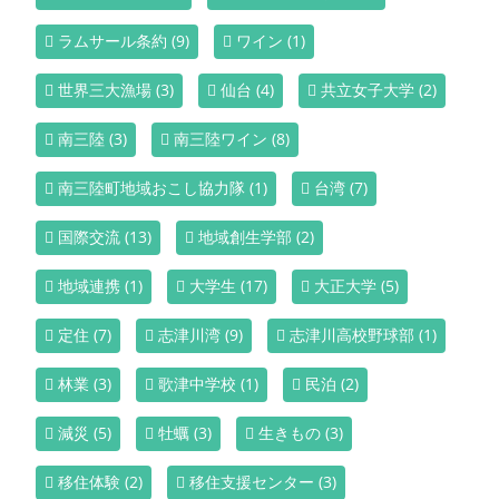
ラムサール条約
(9)
ワイン
(1)
世界三大漁場
(3)
仙台
(4)
共立女子大学
(2)
南三陸
(3)
南三陸ワイン
(8)
南三陸町地域おこし協力隊
(1)
台湾
(7)
国際交流
(13)
地域創生学部
(2)
地域連携
(1)
大学生
(17)
大正大学
(5)
定住
(7)
志津川湾
(9)
志津川高校野球部
(1)
林業
(3)
歌津中学校
(1)
民泊
(2)
減災
(5)
牡蠣
(3)
生きもの
(3)
移住体験
(2)
移住支援センター
(3)