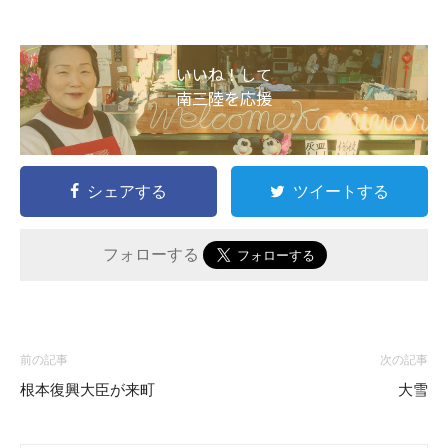
いいね！して
南三陸を応援
シェアする
ツイートする
フォローする
前の記事
次の記事
根本復興大臣が来町
大雪