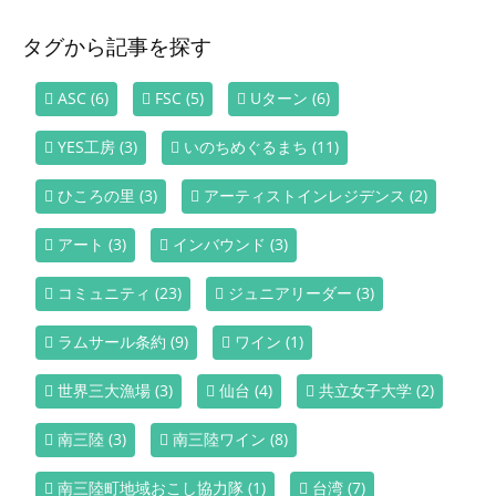
タグから記事を探す
ASC
(6)
FSC
(5)
Uターン
(6)
YES工房
(3)
いのちめぐるまち
(11)
ひころの里
(3)
アーティストインレジデンス
(2)
アート
(3)
インバウンド
(3)
コミュニティ
(23)
ジュニアリーダー
(3)
ラムサール条約
(9)
ワイン
(1)
世界三大漁場
(3)
仙台
(4)
共立女子大学
(2)
南三陸
(3)
南三陸ワイン
(8)
南三陸町地域おこし協力隊
(1)
台湾
(7)