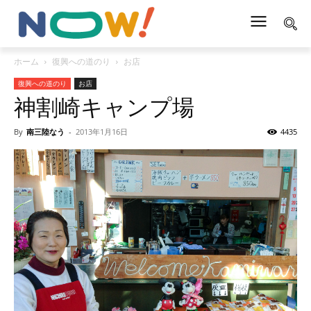
ホーム
復興への道のり
お店
復興への道のり
お店
神割崎キャンプ場
By
南三陸なう
-
2013年1月16日
4435