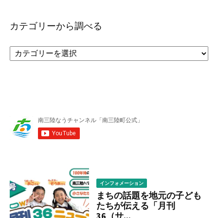
カテゴリーから調べる
カ
テ
ゴ
リ
ー
か
ら
調
べ
る
インフォメーション
まちの話題を地元の子ども
たちが伝える「月刊
36（サ...