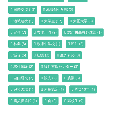
国際交流
(13)
地域創生学部
(2)
地域連携
(1)
大学生
(17)
大正大学
(5)
定住
(7)
志津川湾
(9)
志津川高校野球部
(1)
林業
(3)
歌津中学校
(1)
民泊
(2)
減災
(5)
牡蠣
(3)
生きもの
(3)
移住体験
(2)
移住支援センター
(3)
自由研究
(2)
観光
(2)
農業
(6)
追悼の場
(1)
連携協定
(1)
震災10年
(1)
震災伝承館
(1)
食
(2)
高校生
(9)