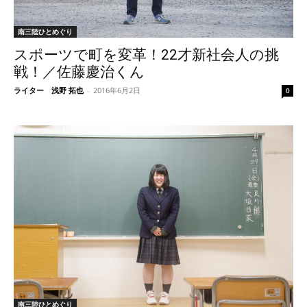
南三陸ひとめぐり
スポーツで町を変革！22才新社会人の挑
戦！／佐藤慶治くん
ライター 浅野 拓也
-
2016年6月2日
0
南三陸ひとめぐり