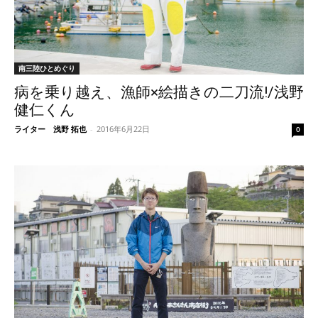
南三陸ひとめぐり
病を乗り越え、漁師×絵描きの二⼑流!/浅野
健仁くん
ライター 浅野 拓也
-
2016年6月22日
0