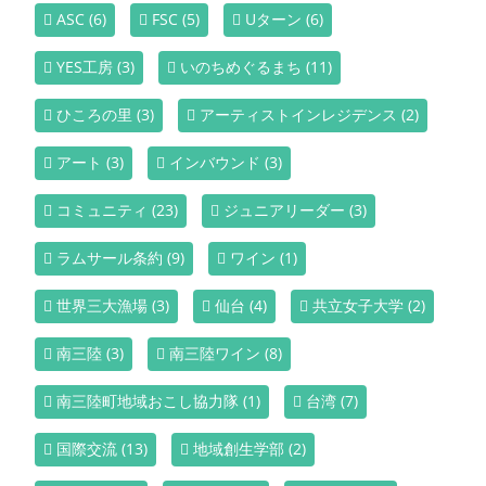
ASC
(6)
FSC
(5)
Uターン
(6)
YES工房
(3)
いのちめぐるまち
(11)
ひころの里
(3)
アーティストインレジデンス
(2)
アート
(3)
インバウンド
(3)
コミュニティ
(23)
ジュニアリーダー
(3)
ラムサール条約
(9)
ワイン
(1)
世界三大漁場
(3)
仙台
(4)
共立女子大学
(2)
南三陸
(3)
南三陸ワイン
(8)
南三陸町地域おこし協力隊
(1)
台湾
(7)
国際交流
(13)
地域創生学部
(2)