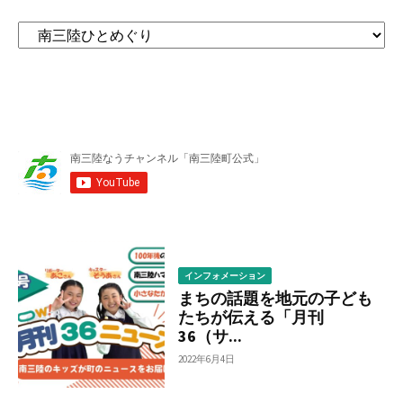
カ
テ
ゴ
リ
ー
か
ら
調
べ
る
インフォメーション
まちの話題を地元の子ども
たちが伝える「月刊
36（サ...
2022年6月4日