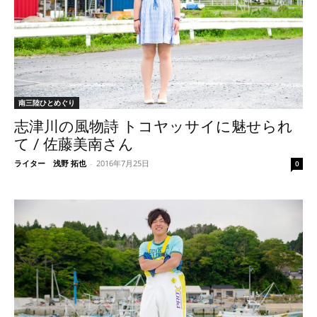
南三陸ひとめぐり
志津川の風物詩 トコヤッサイに魅せられ
て / 佐藤美南さん
ライター 浅野 拓也
-
2016年7月25日
0