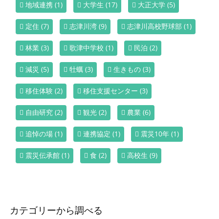
地域連携
(1)
大学生
(17)
大正大学
(5)
定住
(7)
志津川湾
(9)
志津川高校野球部
(1)
林業
(3)
歌津中学校
(1)
民泊
(2)
減災
(5)
牡蠣
(3)
生きもの
(3)
移住体験
(2)
移住支援センター
(3)
自由研究
(2)
観光
(2)
農業
(6)
追悼の場
(1)
連携協定
(1)
震災10年
(1)
震災伝承館
(1)
食
(2)
高校生
(9)
カテゴリーから調べる