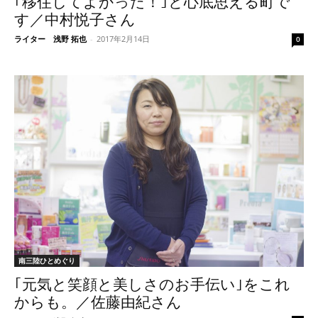
｢移住してよかった！｣と心底思える町で
す／中村悦子さん
ライター 浅野 拓也
-
2017年2月14日
0
南三陸ひとめぐり
｢元気と笑顔と美しさのお手伝い｣をこれ
からも。／佐藤由紀さん