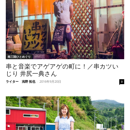
南三陸ひとめぐり
串と音楽でアゲアゲの町に！／串カツい
じり 井尻一典さん
ライター 浅野 拓也
-
2016年9月20日
0