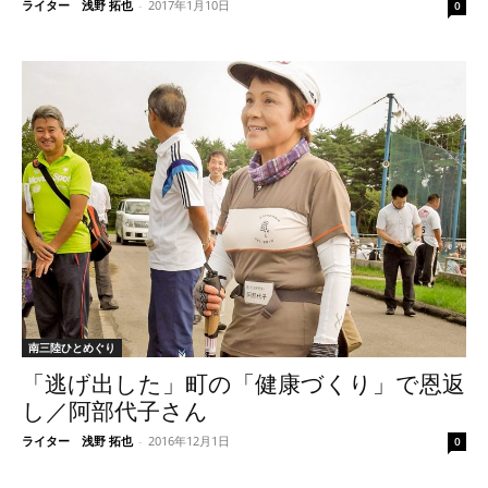
ライター 浅野 拓也
-
2017年1月10日
0
南三陸ひとめぐり
「逃げ出した」町の「健康づくり」で恩返
し／阿部代子さん
ライター 浅野 拓也
-
2016年12月1日
0