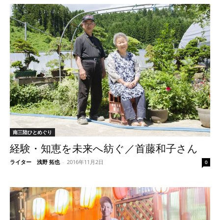
南三陸ひとめぐり
経験・知恵を未来へ紡ぐ／首藤和子さん
ライター 浅野 拓也
-
2016年11月2日
0