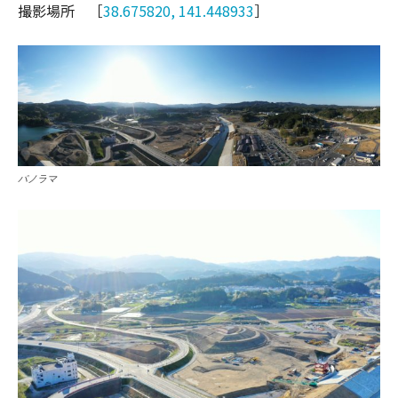
撮影場所 ［
38.675820, 141.448933
］
パノラマ