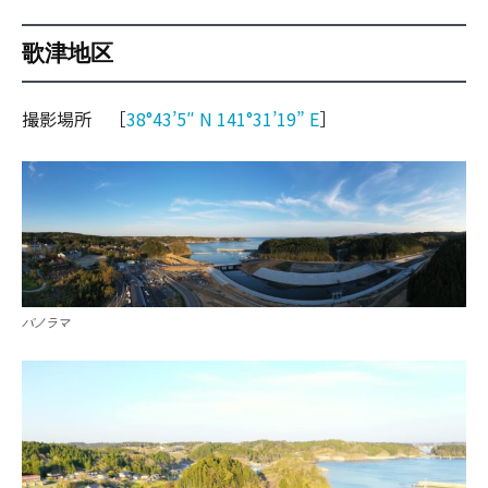
歌津地区
撮影場所 ［
38°43’5″ N 141°31’19” E
］
パノラマ