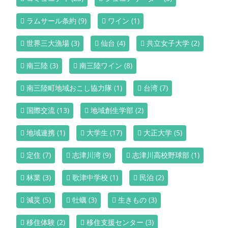
ラムサール条約
(9)
ワイン
(1)
世界三大漁場
(3)
仙台
(4)
共立女子大学
(2)
南三陸
(3)
南三陸ワイン
(8)
南三陸町地域おこし協力隊
(1)
台湾
(7)
国際交流
(13)
地域創生学部
(2)
地域連携
(1)
大学生
(17)
大正大学
(5)
定住
(7)
志津川湾
(9)
志津川高校野球部
(1)
林業
(3)
歌津中学校
(1)
民泊
(2)
減災
(5)
牡蠣
(3)
生きもの
(3)
移住体験
(2)
移住支援センター
(3)