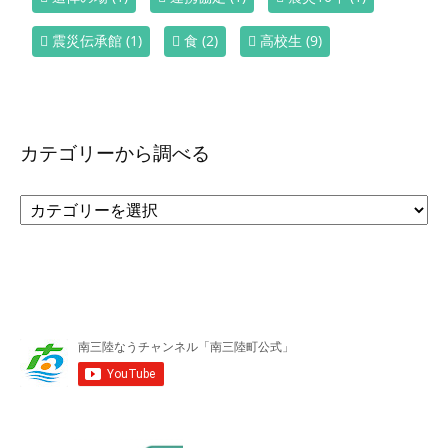
震災伝承館
(1)
食
(2)
高校生
(9)
カテゴリーから調べる
カ
テ
ゴ
リ
ー
か
ら
調
べ
る