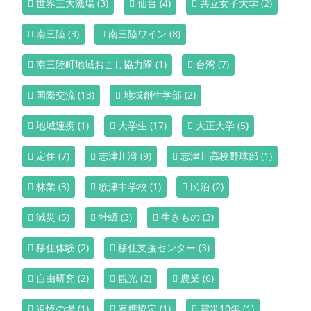
世界三大漁場
(3)
仙台
(4)
共立女子大学
(2)
南三陸
(3)
南三陸ワイン
(8)
南三陸町地域おこし協力隊
(1)
台湾
(7)
国際交流
(13)
地域創生学部
(2)
地域連携
(1)
大学生
(17)
大正大学
(5)
定住
(7)
志津川湾
(9)
志津川高校野球部
(1)
林業
(3)
歌津中学校
(1)
民泊
(2)
減災
(5)
牡蠣
(3)
生きもの
(3)
移住体験
(2)
移住支援センター
(3)
自由研究
(2)
観光
(2)
農業
(6)
追悼の場
(1)
連携協定
(1)
震災10年
(1)