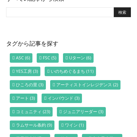
タグから記事を探す
ASC
(6)
FSC
(5)
Uターン
(6)
YES工房
(3)
いのちめぐるまち
(11)
ひころの里
(3)
アーティストインレジデンス
(2)
アート
(3)
インバウンド
(3)
コミュニティ
(23)
ジュニアリーダー
(3)
ラムサール条約
(9)
ワイン
(1)