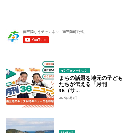
ゴ
リ
ー
か
ら
調
べ
る
インフォメーション
まちの話題を地元の子ども
たちが伝える「月刊
36（サ...
2022年6月4日
36NEWS