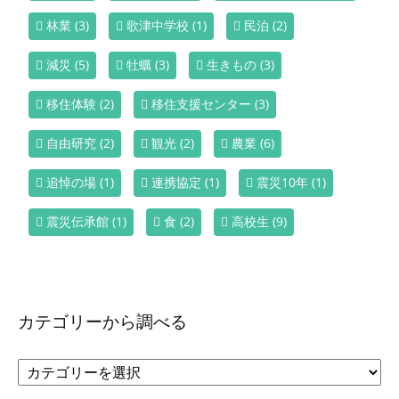
林業
(3)
歌津中学校
(1)
民泊
(2)
減災
(5)
牡蠣
(3)
生きもの
(3)
移住体験
(2)
移住支援センター
(3)
自由研究
(2)
観光
(2)
農業
(6)
追悼の場
(1)
連携協定
(1)
震災10年
(1)
震災伝承館
(1)
食
(2)
高校生
(9)
カテゴリーから調べる
カ
テ