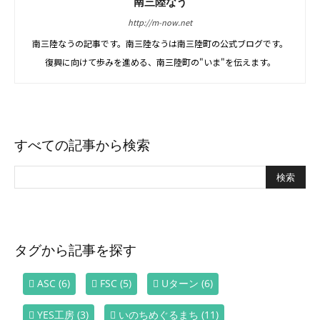
南三陸なう
http://m-now.net
南三陸なうの記事です。南三陸なうは南三陸町の公式ブログです。
復興に向けて歩みを進める、南三陸町の"いま"を伝えます。
すべての記事から検索
タグから記事を探す
ASC
(6)
FSC
(5)
Uターン
(6)
YES工房
(3)
いのちめぐるまち
(11)