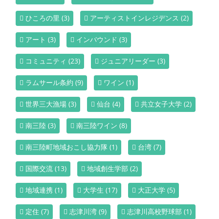
ひころの里
(3)
アーティストインレジデンス
(2)
アート
(3)
インバウンド
(3)
コミュニティ
(23)
ジュニアリーダー
(3)
ラムサール条約
(9)
ワイン
(1)
世界三大漁場
(3)
仙台
(4)
共立女子大学
(2)
南三陸
(3)
南三陸ワイン
(8)
南三陸町地域おこし協力隊
(1)
台湾
(7)
国際交流
(13)
地域創生学部
(2)
地域連携
(1)
大学生
(17)
大正大学
(5)
定住
(7)
志津川湾
(9)
志津川高校野球部
(1)