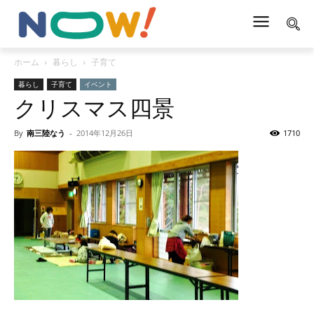
ホーム
暮らし
子育て
暮らし
子育て
イベント
クリスマス四景
By
南三陸なう
-
2014年12月26日
1710