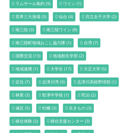
ラムサール条約
(9)
ワイン
(1)
世界三大漁場
(3)
仙台
(4)
共立女子大学
(2)
南三陸
(3)
南三陸ワイン
(8)
南三陸町地域おこし協力隊
(1)
台湾
(7)
国際交流
(13)
地域創生学部
(2)
地域連携
(1)
大学生
(17)
大正大学
(5)
定住
(7)
志津川湾
(9)
志津川高校野球部
(1)
林業
(3)
歌津中学校
(1)
民泊
(2)
減災
(5)
牡蠣
(3)
生きもの
(3)
移住体験
(2)
移住支援センター
(3)