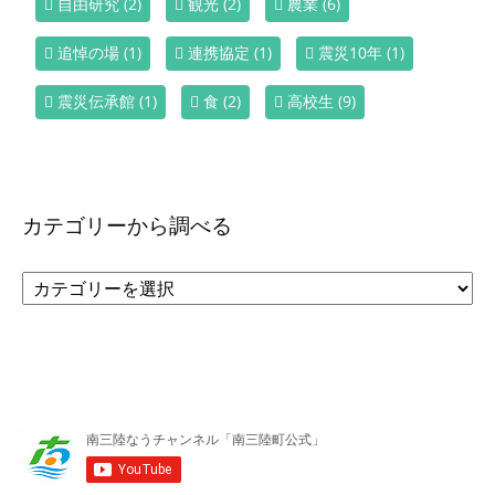
自由研究
(2)
観光
(2)
農業
(6)
追悼の場
(1)
連携協定
(1)
震災10年
(1)
震災伝承館
(1)
食
(2)
高校生
(9)
カテゴリーから調べる
カ
テ
ゴ
リ
ー
か
ら
調