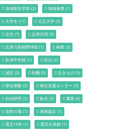
地域創生学部
(2)
地域連携
(1)
大学生
(17)
大正大学
(5)
定住
(7)
志津川湾
(9)
志津川高校野球部
(1)
林業
(3)
歌津中学校
(1)
民泊
(2)
減災
(5)
牡蠣
(3)
生きもの
(3)
移住体験
(2)
移住支援センター
(3)
自由研究
(2)
観光
(2)
農業
(6)
追悼の場
(1)
連携協定
(1)
震災10年
(1)
震災伝承館
(1)