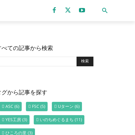
すべての記事から検索
タグから記事を探す
ASC
(6)
FSC
(5)
Uターン
(6)
YES工房
(3)
いのちめぐるまち
(11)
ひころの里
(3)