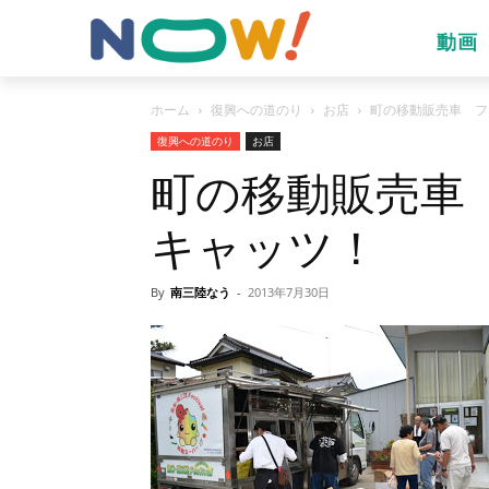
動画
ホーム
復興への道のり
お店
町の移動販売車 フェ
復興への道のり
お店
町の移動販売車
キャッツ！
By
南三陸なう
-
2013年7月30日