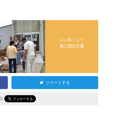
いいね！して
南三陸を応援
ツイートする
する