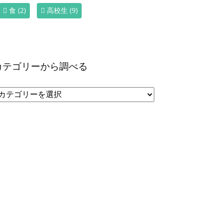
食
(2)
高校生
(9)
カテゴリーから調べる
カ
テ
ゴ
リ
ー
か
ら
調
べ
る