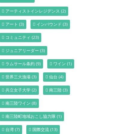
アーティストインレジデンス
(2)
アート
(3)
インバウンド
(3)
コミュニティ
(23)
ジュニアリーダー
(3)
ラムサール条約
(9)
ワイン
(1)
世界三大漁場
(3)
仙台
(4)
共立女子大学
(2)
南三陸
(3)
南三陸ワイン
(8)
南三陸町地域おこし協力隊
(1)
台湾
(7)
国際交流
(13)