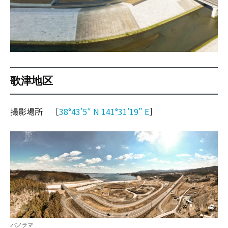
歌津地区
撮影場所 ［
38°43’5″ N 141°31’19” E
］
パノラマ