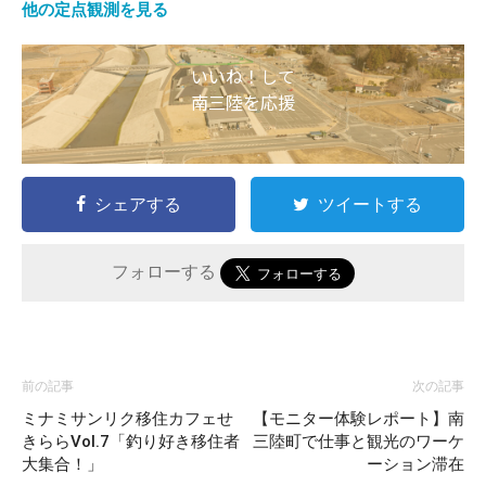
他の定点観測を見る
いいね！して
南三陸を応援
シェアする
ツイートする
フォローする
前の記事
次の記事
ミナミサンリク移住カフェせ
【モニター体験レポート】南
きららVol.7「釣り好き移住者
三陸町で仕事と観光のワーケ
大集合！」
ーション滞在