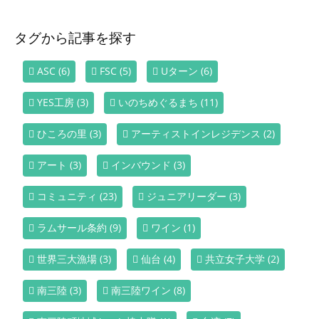
タグから記事を探す
ASC
(6)
FSC
(5)
Uターン
(6)
YES工房
(3)
いのちめぐるまち
(11)
ひころの里
(3)
アーティストインレジデンス
(2)
アート
(3)
インバウンド
(3)
コミュニティ
(23)
ジュニアリーダー
(3)
ラムサール条約
(9)
ワイン
(1)
世界三大漁場
(3)
仙台
(4)
共立女子大学
(2)
南三陸
(3)
南三陸ワイン
(8)