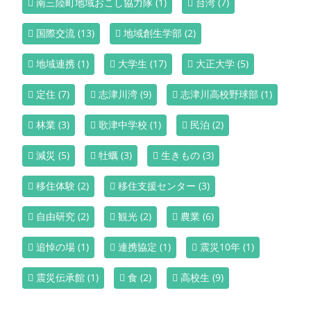
南三陸町地域おこし協力隊
(1)
台湾
(7)
国際交流
(13)
地域創生学部
(2)
地域連携
(1)
大学生
(17)
大正大学
(5)
定住
(7)
志津川湾
(9)
志津川高校野球部
(1)
林業
(3)
歌津中学校
(1)
民泊
(2)
減災
(5)
牡蠣
(3)
生きもの
(3)
移住体験
(2)
移住支援センター
(3)
自由研究
(2)
観光
(2)
農業
(6)
追悼の場
(1)
連携協定
(1)
震災10年
(1)
震災伝承館
(1)
食
(2)
高校生
(9)