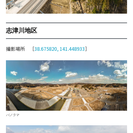
志津川地区
撮影場所 ［
38.675820, 141.448933
］
パノラマ