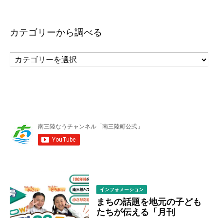
カテゴリーから調べる
カ
テ
ゴ
リ
ー
か
ら
調
べ
る
インフォメーション
まちの話題を地元の子ども
たちが伝える「月刊