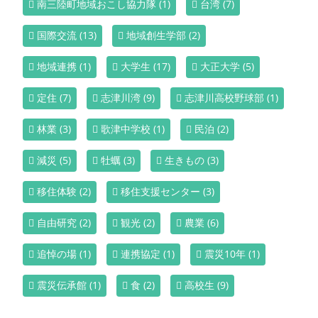
南三陸町地域おこし協力隊
(1)
台湾
(7)
国際交流
(13)
地域創生学部
(2)
地域連携
(1)
大学生
(17)
大正大学
(5)
定住
(7)
志津川湾
(9)
志津川高校野球部
(1)
林業
(3)
歌津中学校
(1)
民泊
(2)
減災
(5)
牡蠣
(3)
生きもの
(3)
移住体験
(2)
移住支援センター
(3)
自由研究
(2)
観光
(2)
農業
(6)
追悼の場
(1)
連携協定
(1)
震災10年
(1)
震災伝承館
(1)
食
(2)
高校生
(9)