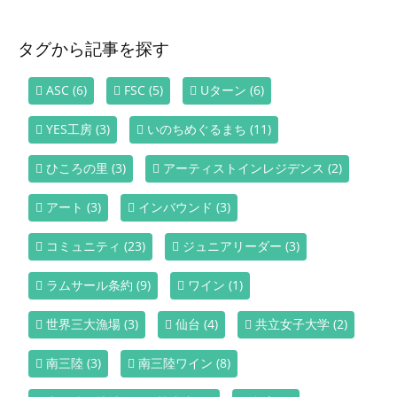
タグから記事を探す
ASC
(6)
FSC
(5)
Uターン
(6)
YES工房
(3)
いのちめぐるまち
(11)
ひころの里
(3)
アーティストインレジデンス
(2)
アート
(3)
インバウンド
(3)
コミュニティ
(23)
ジュニアリーダー
(3)
ラムサール条約
(9)
ワイン
(1)
世界三大漁場
(3)
仙台
(4)
共立女子大学
(2)
南三陸
(3)
南三陸ワイン
(8)