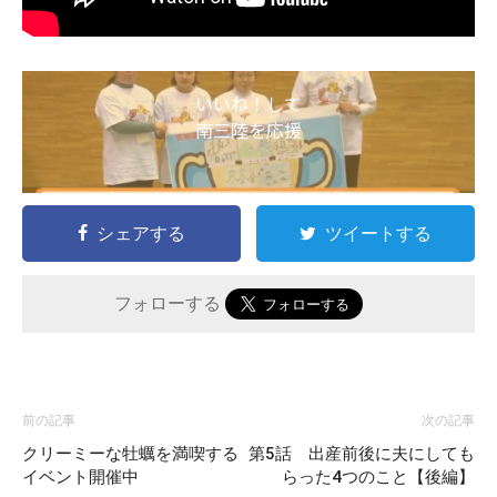
いいね！して
南三陸を応援
シェアする
ツイートする
フォローする
前の記事
次の記事
クリーミーな牡蠣を満喫する
第5話 出産前後に夫にしても
イベント開催中
らった4つのこと【後編】