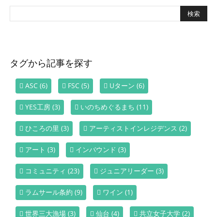
タグから記事を探す
ASC
(6)
FSC
(5)
Uターン
(6)
YES工房
(3)
いのちめぐるまち
(11)
ひころの里
(3)
アーティストインレジデンス
(2)
アート
(3)
インバウンド
(3)
コミュニティ
(23)
ジュニアリーダー
(3)
ラムサール条約
(9)
ワイン
(1)
世界三大漁場
(3)
仙台
(4)
共立女子大学
(2)