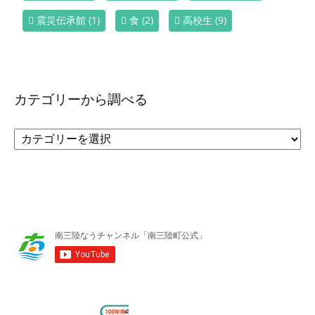
震災伝承館
(1)
食
(2)
高校生
(9)
カテゴリーから調べる
カ
テ
ゴ
リ
ー
か
ら
調
べ
る