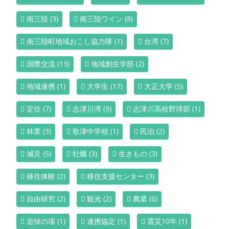
南三陸
(3)
南三陸ワイン
(8)
南三陸町地域おこし協力隊
(1)
台湾
(7)
国際交流
(13)
地域創生学部
(2)
地域連携
(1)
大学生
(17)
大正大学
(5)
定住
(7)
志津川湾
(9)
志津川高校野球部
(1)
林業
(3)
歌津中学校
(1)
民泊
(2)
減災
(5)
牡蠣
(3)
生きもの
(3)
移住体験
(2)
移住支援センター
(3)
自由研究
(2)
観光
(2)
農業
(6)
追悼の場
(1)
連携協定
(1)
震災10年
(1)