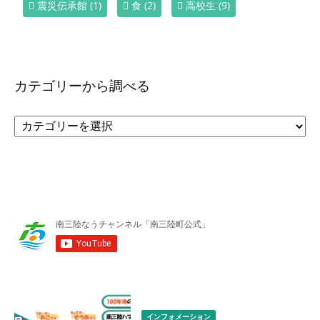
震災伝承館
(1)
食
(2)
高校生
(9)
カテゴリーから調べる
カ
テ
ゴ
リ
ー
か
ら
調
べ
る
インフォメーション