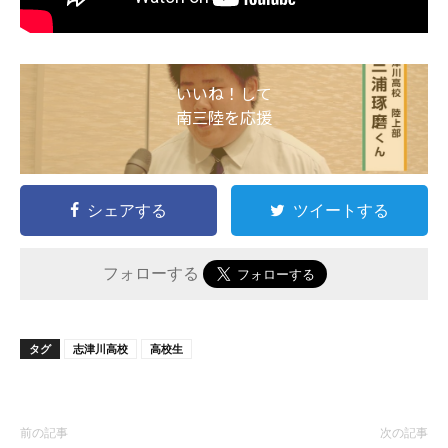
いいね！して
南三陸を応援
シェアする
ツイートする
フォローする
タグ
志津川高校
高校生
前の記事
次の記事