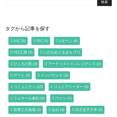
タグから記事を探す
ASC
(6)
FSC
(5)
Uターン
(6)
YES工房
(3)
いのちめぐるまち
(11)
ひころの里
(3)
アーティストインレジデンス
(2)
アート
(3)
インバウンド
(3)
コミュニティ
(23)
ジュニアリーダー
(3)
ラムサール条約
(9)
ワイン
(1)
世界三大漁場
(3)
仙台
(4)
共立女子大学
(2)