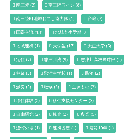
南三陸
(3)
南三陸ワイン
(8)
南三陸町地域おこし協力隊
(1)
台湾
(7)
国際交流
(13)
地域創生学部
(2)
地域連携
(1)
大学生
(17)
大正大学
(5)
定住
(7)
志津川湾
(9)
志津川高校野球部
(1)
林業
(3)
歌津中学校
(1)
民泊
(2)
減災
(5)
牡蠣
(3)
生きもの
(3)
移住体験
(2)
移住支援センター
(3)
自由研究
(2)
観光
(2)
農業
(6)
追悼の場
(1)
連携協定
(1)
震災10年
(1)