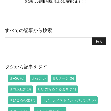
うな楽しい記事を書けるように頑張ります！！
すべての記事から検索
タグから記事を探す
ASC
(6)
FSC
(5)
Uターン
(6)
YES工房
(3)
いのちめぐるまち
(11)
ひころの里
(3)
アーティストインレジデンス
(2)
アート
(3)
インバウンド
(3)