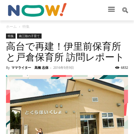
ホーム
特集
特集
南三陸の子育て
高台で再建！伊里前保育所
と戸倉保育所 訪問レポート
By
ママライター 高橋 志保
-
2016年9月9日
6832