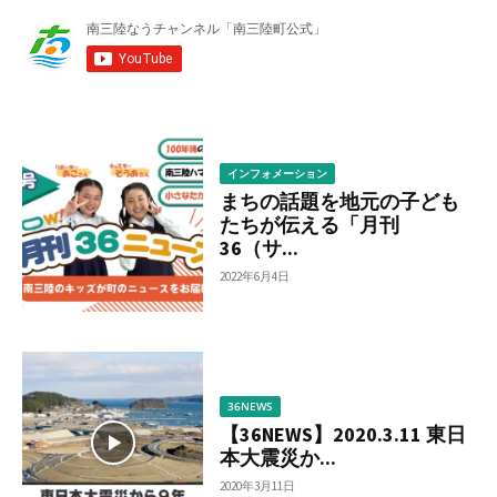
か
ら
調
べ
る
インフォメーション
まちの話題を地元の子ども
たちが伝える「月刊
36（サ...
2022年6月4日
36NEWS
【36NEWS】2020.3.11 東日
本大震災か...
2020年3月11日