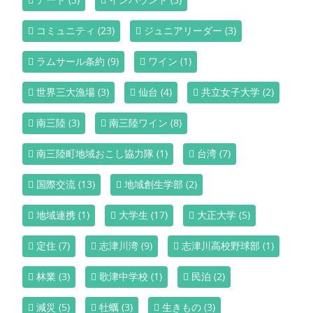
コミュニティ
(23)
ジュニアリーダー
(3)
ラムサール条約
(9)
ワイン
(1)
世界三大漁場
(3)
仙台
(4)
共立女子大学
(2)
南三陸
(3)
南三陸ワイン
(8)
南三陸町地域おこし協力隊
(1)
台湾
(7)
国際交流
(13)
地域創生学部
(2)
地域連携
(1)
大学生
(17)
大正大学
(5)
定住
(7)
志津川湾
(9)
志津川高校野球部
(1)
林業
(3)
歌津中学校
(1)
民泊
(2)
減災
(5)
牡蠣
(3)
生きもの
(3)