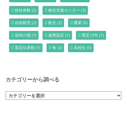
移住体験
(2)
移住支援センター
(3)
自由研究
(2)
観光
(2)
農業
(6)
追悼の場
(1)
連携協定
(1)
震災10年
(1)
震災伝承館
(1)
食
(2)
高校生
(9)
カテゴリーから調べる
カ
テ
ゴ
リ
ー