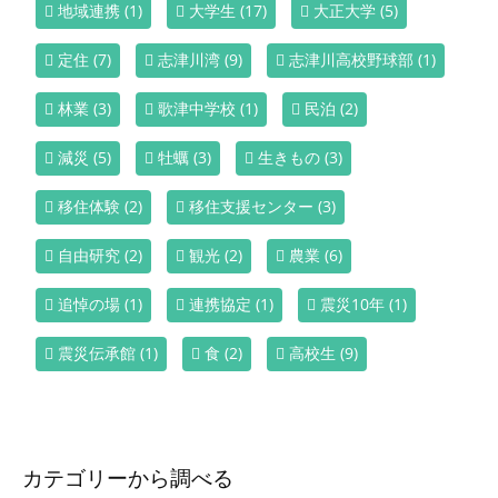
地域連携
(1)
大学生
(17)
大正大学
(5)
定住
(7)
志津川湾
(9)
志津川高校野球部
(1)
林業
(3)
歌津中学校
(1)
民泊
(2)
減災
(5)
牡蠣
(3)
生きもの
(3)
移住体験
(2)
移住支援センター
(3)
自由研究
(2)
観光
(2)
農業
(6)
追悼の場
(1)
連携協定
(1)
震災10年
(1)
震災伝承館
(1)
食
(2)
高校生
(9)
カテゴリーから調べる