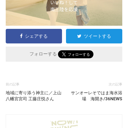
いいね！して
南三陸を応援
シェアする
ツイートする
フォローする
前の記事
次の記事
地域に寄り添う神主に／上山
サンオーレそではま海水浴
八幡宮宮司 工藤庄悦さん
場 海開き/36NEWS