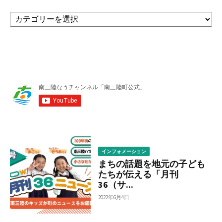
カ
テ
ゴ
リ
ー
か
ら
調
べ
る
インフォメーション
まちの話題を地元の子ども
たちが伝える「月刊
36（サ...
2022年6月4日