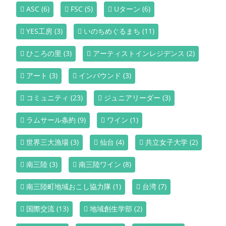
ASC
(6)
FSC
(5)
Uターン
(6)
YES工房
(3)
いのちめぐるまち
(11)
ひころの里
(3)
アーティストインレジデンス
(2)
アート
(3)
インバウンド
(3)
コミュニティ
(23)
ジュニアリーダー
(3)
ラムサール条約
(9)
ワイン
(1)
世界三大漁場
(3)
仙台
(4)
共立女子大学
(2)
南三陸
(3)
南三陸ワイン
(8)
南三陸町地域おこし協力隊
(1)
台湾
(7)
国際交流
(13)
地域創生学部
(2)