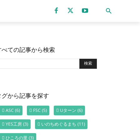
すべての記事から検索
タグから記事を探す
ASC
(6)
FSC
(5)
Uターン
(6)
YES工房
(3)
いのちめぐるまち
(11)
ひころの里
(3)