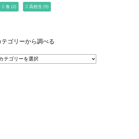
食
(2)
高校生
(9)
カテゴリーから調べる
カ
テ
ゴ
リ
ー
か
ら
調
べ
る