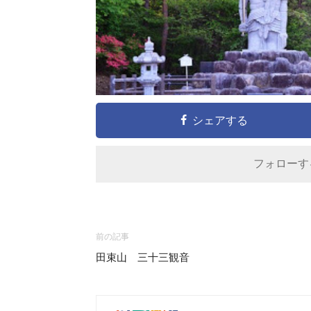
シェアする
フォロー
前の記事
田束山 三十三観音