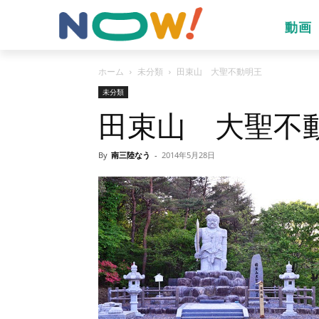
動画
ホーム
未分類
田束山 大聖不動明王
未分類
田束山 大聖不
By
南三陸なう
-
2014年5月28日