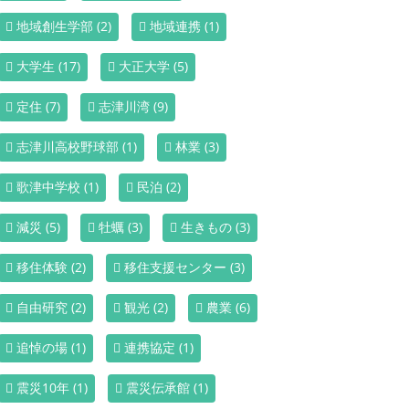
地域創生学部
(2)
地域連携
(1)
大学生
(17)
大正大学
(5)
定住
(7)
志津川湾
(9)
志津川高校野球部
(1)
林業
(3)
歌津中学校
(1)
民泊
(2)
減災
(5)
牡蠣
(3)
生きもの
(3)
移住体験
(2)
移住支援センター
(3)
自由研究
(2)
観光
(2)
農業
(6)
追悼の場
(1)
連携協定
(1)
震災10年
(1)
震災伝承館
(1)