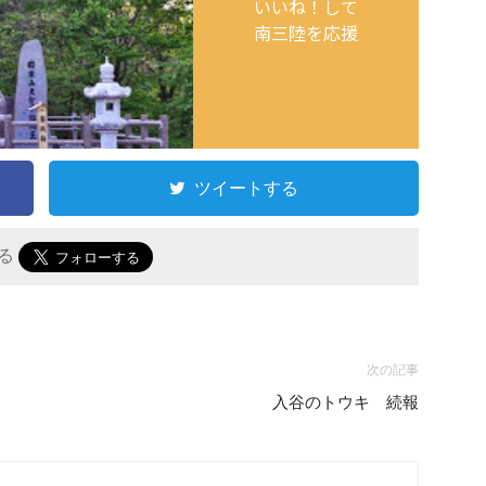
いいね！して
南三陸を応援
ツイートする
する
次の記事
入谷のトウキ 続報