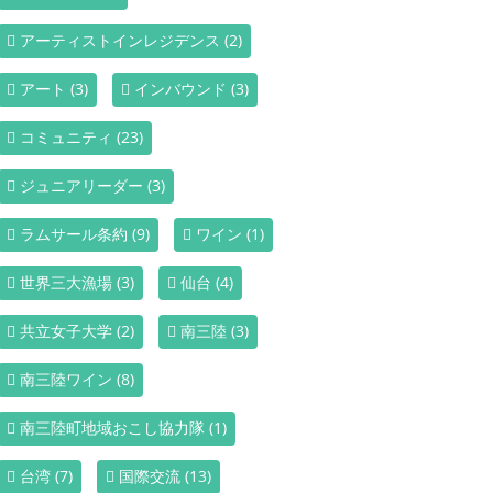
アーティストインレジデンス
(2)
アート
(3)
インバウンド
(3)
コミュニティ
(23)
ジュニアリーダー
(3)
ラムサール条約
(9)
ワイン
(1)
世界三大漁場
(3)
仙台
(4)
共立女子大学
(2)
南三陸
(3)
南三陸ワイン
(8)
南三陸町地域おこし協力隊
(1)
台湾
(7)
国際交流
(13)