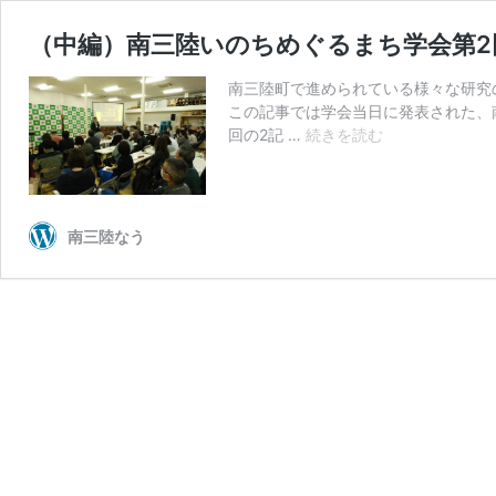
（中編）南三陸いのちめぐるまち学会第2
南三陸町で進められている様々な研究
この記事では学会当日に発表された、
（中
回の2記 …
続きを読む
編）
南
三
陸
南三陸なう
い
の
ち
め
ぐ
る
ま
ち
学
会
第