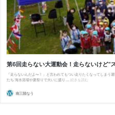
第6回走らない大運動会！走らないけど“
「走らないんだよ〜！」と言われてもつい走りたくなってしまう運
第
たち 海水浴場や夏祭りで大いに盛り …
続きを読む
6
回
南三陸なう
走
ら
な
い